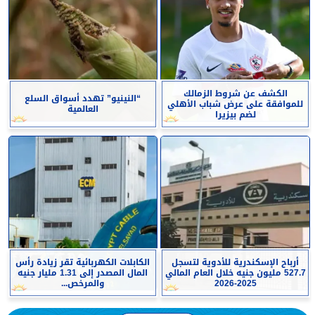
الكشف عن شروط الزمالك
“النينيو” تهدد أسواق السلع
للموافقة على عرض شباب الأهلي
العالمية
لضم بيزيرا
أرباح الإسكندرية للأدوية لتسجل
الكابلات الكهربائية تقر زيادة رأس
527.7 مليون جنيه خلال العام المالي
المال المصدر إلى 1.31 مليار جنيه
2025-2026
والمرخص...