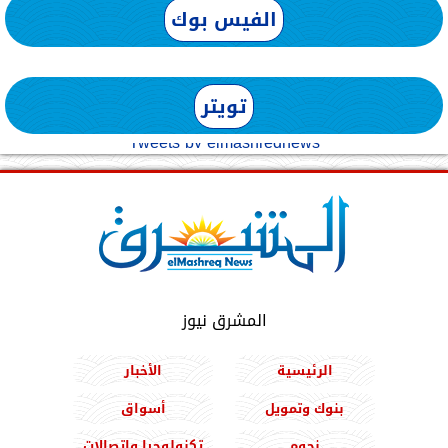
الفيس بوك
تويتر
Tweets by elmashreqnews
المشرق نيوز
الرئيسية
الأخبار
بنوك وتمويل
أسواق
نجوم
تكنولوجيا واتصالات