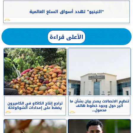
“النينيو” تهدد أسواق السلع العالمية
الأعلى قراءة
تنظيم الاتصالات يصدر بيان بشأن ما
تراجع إنتاج الكاكاو في الكاميرون
أثير حول وجود خطوط هاتف
يضغط على إمدادات الشوكولاتة
محمول...