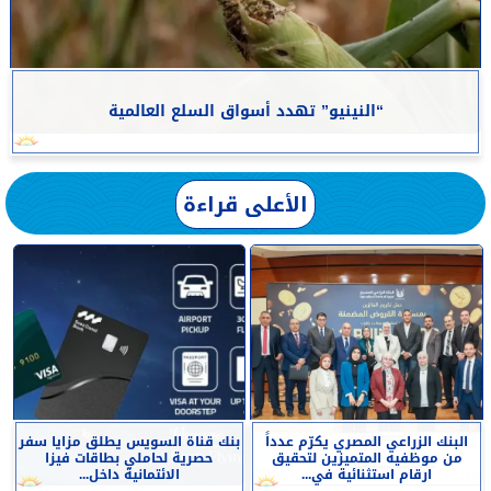
“النينيو” تهدد أسواق السلع العالمية
الأعلى قراءة
البنك الزراعي المصري يكرّم عدداً
بنك قناة السويس يطلق مزايا سفر
من موظفيه المتميزين لتحقيق
حصرية لحاملي بطاقات فيزا
ارقام استثنائية في...
الائتمانية داخل...