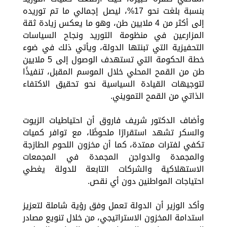
بنسبة بلغت نحو 17%، ليصل إجمالي ما تم توريده
إلى أكثر من 4 ملايين طن، وهو ما يعكس زيادة ثقة
المزارعين في منظومة التوريد ونجاح السياسات
التحفيزية التي تبنتها الدولة، ويأتي ذلك في ضوء
خطة الحكومة التي تستهدف الوصول إلى 5 ملايين
طن من القمح المحلي خلال الموسم المقبل، تنفيذًا
لتوجيهات القيادة السياسية نحو تحقيق الاكتفاء
الذاتي من القمح التمويني.
وأضاف الدكتور شريف فاروق أن احتياطيات الزيوت
والسكر تشهد استقرارًا ملحوظًا، مع توافر كميات
تكفي لفترات ممتدة، كما أن مخزون اللحوم الطازجة
والمجمدة والدواجن المجمدة في المجمعات
الاستهلاكية والشركات التابعة للدولة يغطي
احتياجات المواطنين دون أي نقص.
وأكد الوزير أن الدولة تعمل وفق رؤية شاملة لتعزيز
استدامة المخزون الاستراتيجي، من خلال تنويع مصادر