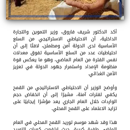
أكد الدكتور شريف فاروق، وزير التموين والتجارة
الداخلية، أن الاحتياطي الاستراتيجي من السلع
الأساسية لدى الدولة آمن ومطمئن، لافتًا إلى أن
احتياطيات عدد من السلع الأساسية تفوق معدلات
نفس الفترة من العام الماضي، وهو ما يعكس قوة
منظومة الإمداد واستمرار جهود الدولة في تعزيز
الأمن الغذائي.
وأوضح الوزير أن الاحتياطي الاستراتيجي من القمح
يكفي لفترات آمنة، مشيرًا إلى أن انخفاض حجم
الواردات خلال العام الجاري يعد مؤشرًا إيجابيًا على
تزايد الاعتماد على القمح المحلي.
هذا وقد شهد موسم توريد القمح المحلي في العام
الماضي طفرة كبيرة، حيث ارتفعت كميات التوريد