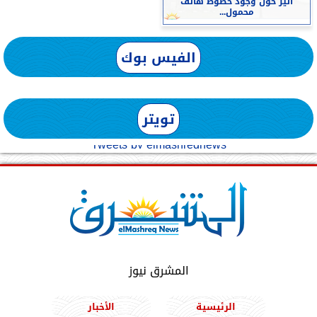
أثير حول وجود خطوط هاتف
محمول...
الفيس بوك
تويتر
Tweets by elmashreqnews
المشرق نيوز
الرئيسية
الأخبار