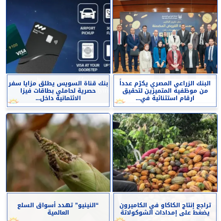
البنك الزراعي المصري يكرّم عدداً
بنك قناة السويس يطلق مزايا سفر
من موظفيه المتميزين لتحقيق
حصرية لحاملي بطاقات فيزا
ارقام استثنائية في...
الائتمانية داخل...
تراجع إنتاج الكاكاو في الكاميرون
“النينيو” تهدد أسواق السلع
يضغط على إمدادات الشوكولاتة
العالمية