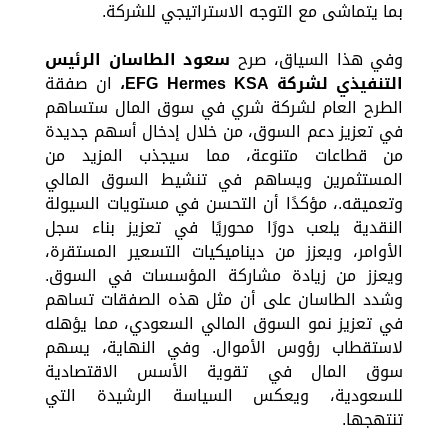
بما يتماشى مع التوجه الاستراتيجي للشركة.
وفي هذا السياق، صرح
سعود الطاسان الرئيس
التنفيذي لشركة
EFG Hermes KSA
،
ان صفقة
الطرح العام لشركة شري في سوق المال ستساهم
في تعزيز دعم السوق، من خلال إدخال أسهم جديدة
من قطاعات متنوعة، مما سيجذب المزيد من
المستثمرين ويساهم في تنشيط السوق المالي
وتعميقه.، مؤكدًا أن التحسن في مستويات السيولة
النقدية يلعب دورًا محوريًا في تعزيز بناء سجل
الأوامر، ويعزز من ديناميكيات التسعير المستقرة،
ويعزز من زيادة مشاركة المؤسسات في السوق.
وشدد الطاسان على أن مثل هذه الصفقات تساهم
في تعزيز نمو السوق المالي السعودي، مما يؤهله
لاستقطاب رؤوس الأموال. وفي النهاية، يسهم
سوق المال في تقوية الأسس الاقتصادية
للسعودية، ويعكس السياسة الرشيدة التي
تنتهجها.