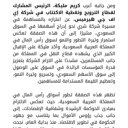
ومن جانبه أعرب
كريم مليكة، الرئيس المشارك
لقطاع الترويج وتغطية الاكتتاب في شركة
إي
اف چي هيرميس
،
عن اعتزازه بالمساهمة في
مسيرة شركة شري نحو إدراج أسهمها في السوق
السعودي، مشيرًا إلى أن هذه الصفقة تعكس
استمرار وتيرة التطور والنمو لسوق رأس المال في
المملكة العربية السعودية. وأكد مليكة على الإقبال
الكبير الذي يشهده قطاع النقل في المملكة من
جانب المستثمرين، مشددًا على التزام الشركة بتعزيز
قدرة المؤسسات الرائدة في السوق على الوصول
إلى سوق الأسهم السعودي، وتسريع وتيرة النمو،
وتعظيم القيمة المستدامة للمساهمين.
تظهر هذه الصفقة تطور أسواق رأس المال في
المملكة العربية السعودية، حيث تعكس الالتزام
بمبادئ الحوكمة الرشيدة وشفافية الإفصاحات، إلى
جانب جذب رؤوس الأموال بما يتناسب مع جهود
الحكومة في تطوير الاقتصاد. منذ بداية العام، نجحت