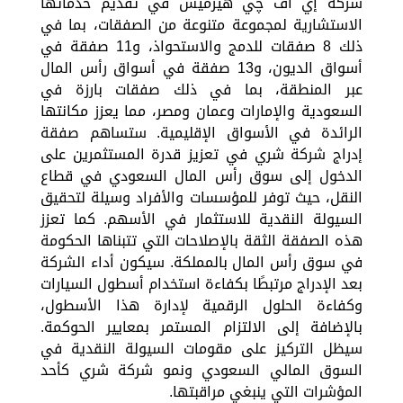
شركة إي اف چي هيرميس في تقديم خدماتها
الاستشارية لمجموعة متنوعة من الصفقات، بما في
ذلك 8 صفقات للدمج والاستحواذ، و11 صفقة في
أسواق الديون، و13 صفقة في أسواق رأس المال
عبر المنطقة، بما في ذلك صفقات بارزة في
السعودية والإمارات وعمان ومصر، مما يعزز مكانتها
الرائدة في الأسواق الإقليمية. ستساهم صفقة
إدراج شركة شري في تعزيز قدرة المستثمرين على
الدخول إلى سوق رأس المال السعودي في قطاع
النقل، حيث توفر للمؤسسات والأفراد وسيلة لتحقيق
السيولة النقدية للاستثمار في الأسهم. كما تعزز
هذه الصفقة الثقة بالإصلاحات التي تتبناها الحكومة
في سوق رأس المال بالمملكة. سيكون أداء الشركة
بعد الإدراج مرتبطًا بكفاءة استخدام أسطول السيارات
وكفاءة الحلول الرقمية لإدارة هذا الأسطول،
بالإضافة إلى الالتزام المستمر بمعايير الحوكمة.
سيظل التركيز على مقومات السيولة النقدية في
السوق المالي السعودي ونمو شركة شري كأحد
المؤشرات التي ينبغي مراقبتها.