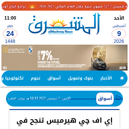
تراجع إنتاج أوروبا والتوترات ال
الأحد
11:00
أغسطس
صفر
24
9
1448
2026
الأخبار
بنوك وتمويل
أسواق
نجوم
تكنولوجيا وا
أسواق
الإثنين، 1 ديسمبر 2025
12:13 مـ
بتوقيت القاهرة
إي اف چي هيرميس تنجح في