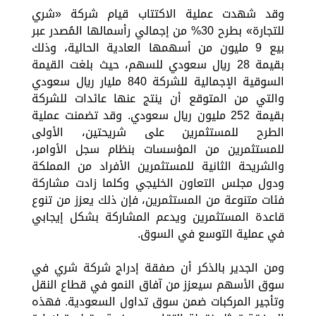
وقد شهدت عملية الاكتتاب قيام شركة «شري
للتجارة» بطرح 30% من إجمالي رأسمالها المُصدر عبر
بيع 9 مليون من أسهمها العادية الحالية، وذلك
بقيمة 28 ريال سعودي للسهم، حيث بلغت القيمة
السوقية الإجمالية للشركة 840 مليار ريال سعودي
والتي من المتوقع أن ينتج عنها عائدات للشركة
بقيمة 252 مليون ريال سعودي. وقد تضمنت عملية
الطرح للمستثمرين على شريحتين، الأولى
للمستثمرين من المؤسسات بنظام سجل الأوامر،
والشريحة الثانية للمستثمرين الأفراد من المملكة
ودول مجلس التعاون الخليجي وكلما زادت مشاركة
فئات متنوعة من المستثمرين، فإن ذلك يعزز من تنوع
قاعدة المستثمرين ويدعم المشاركة بشكل إيجابي
في عملية التوسع في السوق.
ومن الجدير بالذكر أن صفقة إدراج شركة شري في
سوق الأسهم سيعزز من آفاق النمو في قطاع النقل
وتأجير المركبات ضمن سوق تداول السعودية. فهذه