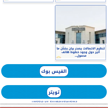
تنظيم الاتصالات يصدر بيان بشأن ما
أثير حول وجود خطوط هاتف
محمول...
الفيس بوك
تويتر
Tweets by elmashreqnews