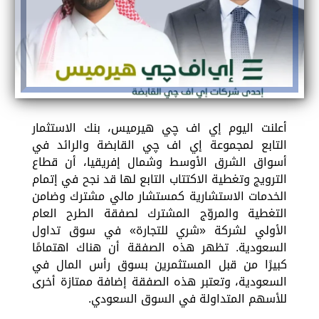
أعلنت اليوم إي اف چي هيرميس، بنك الاستثمار
التابع لمجموعة إي اف چي القابضة والرائد في
أسواق الشرق الأوسط وشمال إفريقيا، أن قطاع
الترويج وتغطية الاكتتاب التابع لها قد نجح في إتمام
الخدمات الاستشارية كمستشار مالي مشترك وضامن
التغطية والمروّج المشترك لصفقة الطرح العام
الأولي لشركة «شري للتجارة» في سوق تداول
السعودية. تظهر هذه الصفقة أن هناك اهتمامًا
كبيرًا من قبل المستثمرين بسوق رأس المال في
السعودية، وتعتبر هذه الصفقة إضافة ممتازة أخرى
للأسهم المتداولة في السوق السعودي.