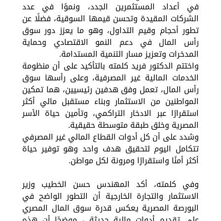
في أعداد المستثمرين الجدد، ونموًا في عدد
الشركات المقيدة وتحسن قيمها السوقية، فضلًا عن
تطور أحجام وقيم التداول، وهو ما يعزز دور سوق
رأس المال في دعم النمو الاقتصادي وحماية
المدخرات وتعزيز مسار التنمية المستدامة.
واختتم الدكتور فريد كلمته بالتأكيد على أن منظومة
الخدمات المالية غير المصرفية، وعلى رأسها سوق
رأس المال، تعمل وفق هدفين رئيسيين، هما تمكين
المواطنين من الاستثمار وبناء مستقبل مالي أكثر
استقرارًا عبر الادخار التراكمي، وتأمين حياة الأسر
المصرية وخلق طبقة متوسطة حقيقية.
وشدد على أن كل أدوات القطاع المالي غير المصرفي
تتكامل اليوم لتحقيق هدف واحد وهو توفير حياة
أكثر أمنًا واستقرارًا ومرونة لكل مواطن.
وفي كلمته، أكد المهندس حسن الخطيب وزير
الاستثمار والتجارة الخارجية أن التطور الواضح في
البورصة المصرية يعكس قدرة سوق المال المصري
على تقديم أدوات مالية حديثة ، موضحًا أن هذه