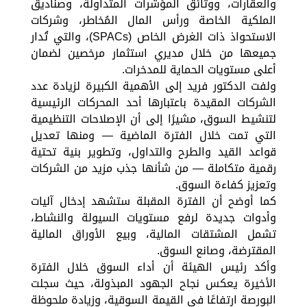
والعقارات، ووثائق المؤشرات المتداولة، وصناديق
الملكية الخاصة ورأس المال المُخاطر، وشركات
الاستحواذ ذات الغرض الخاص (SPACs)، والتي تُدار
جميعها من خلال مديري استثمار مرخصين لضمان
أعلى مستويات الحماية للمدخرات.
ولفت الدكتور فريد إلى الأهمية الكبيرة لزيادة عدد
الشركات المقيدة باعتبارها أحد المحركات الرئيسية
لتنشيط السوق، مشيرًا إلى أن الإصلاحات التنظيمية
التي تمت خلال الفترة الماضية — ومنها تعديل
قواعد القيد والطرح والتداول، وتطوير بنية تحتية
رقمية متكاملة — من شأنها جذب مزيد من الشركات
وتعزيز كفاءة السوق.
كما أوضح أن الفترة المقبلة ستشهد إدخال آليات
وأدوات جديدة لرفع مستويات السيولة والنشاط،
تشمل المشتقات المالية، وبيع الأوراق المالية
المقترضة، وصانع السوق.
وأكد رئيس الهيئة أن أداء السوق خلال الفترة
الأخيرة يعكس نجاح الجهود المبذولة، حيث سجلت
البورصة ارتفاعًا في القيمة السوقية، وزيادة ملحوظة