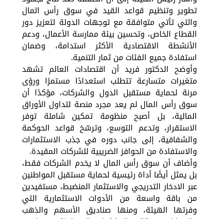
تطوير وتنظيم قواعد القيد في سوق رأس المال
والتي تأتي متوافقة مع توجهات الدولة لتعزيز دور
القطاع الخاص، وتحسين بيئة ممارسة الأعمال، ودعم
الأنشطة الاقتصادية الأكثر استدامة، وضمان
استفادة جميع الفئات من ثمار التنمية.
وأوضح الدكتور فريد أن اقتصادات العالم تشهد
متغيرات متسارعة تتطلب استعدادًا مستمرًا ورؤى
مرنة لحماية مستقبل الدول والشركات، مؤكدًا أن
سوق رأس المال لم يعد مجرد منصة لتداول الأوراق
المالية، بل أصبح منظومة تمكين شاملة توفر
الاستقرار، وتدعم التوسع، وترسّخ قواعد الحوكمة
والشفافية، إلى جانب دوره في جذب الاستثمارات
والاستفادة من الحوافز الضريبية للشركات المقيدة.
وأضاف أن سوق رأس المال لا يخدم الشركات فقط،
بل يمثل أيضًا أداة رئيسية لحماية مستقبل المواطنين
عبر الادخار التدريجي والاستثمار المنضبط، مستفيدين
من باقة واسعة من الأدوات الاستثمارية التي
وفرتها الهيئة، ومنها صناديق الأسهم والذهب