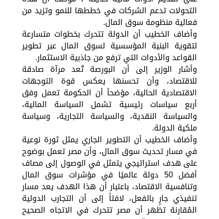
التحولات تدعم الشركات في خططها للنمو وتزيد من
فعالية منظومة سوق المال.
وأضاف الخطيب أن الدولة تتحرك بخطوات متسارعة
لتقوية البنية المؤسسية لسوق المال عبر تطوير
القواعد والأدوات التي ترفع من جاذبية الاستثمار.
وأشار الوزير إلى أن البورصة تُعد مرآة صادقة
للاقتصاد، وأن تحسنها يعكس قوة التوجهات
الاقتصادية الحالية، مؤضحأ أن الحكومة تعمل وفق
أربع سياسات رئيسية تشمل السياسة المالية،
والسياسة النقدية، والسياسة التجارية، وسياسة
ملكية الدولة.
وأضاف الخطيب أن التطوير الجاري يمثل ثورة نوعية
في مسار تحديث سوق المال، وأن مصر تعمل بوضوح
على هدف استراتيجي يتمثل في الوصول إلى مصاف
أفضل 50 دولة عالميًا في مؤشرات سوق المال
وتنافسية الاقتصاد، باعتبار أن هذا الهدف يعد مسار
تنفيذي جارٍ بالفعل، لافتاً إلى أن التجارب الدولية
المُقارنة تظهر أن مصر تتحرك في الاتجاه الصحيح