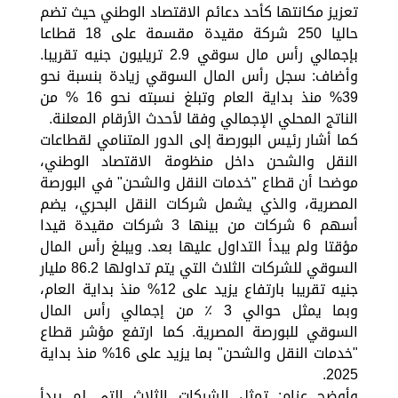
تعزيز مكانتها كأحد دعائم الاقتصاد الوطني حيث تضم
حاليا 250 شركة مقيدة مقسمة على 18 قطاعا
بإجمالي رأس مال سوقي 2.9 تريليون جنيه تقريبا.
وأضاف: سجل رأس المال السوقي زيادة بنسبة نحو
39% منذ بداية العام وتبلغ نسبته نحو 16 % من
الناتج المحلي الإجمالي وفقا لأحدث الأرقام المعلنة.
كما أشار رئيس البورصة إلى الدور المتنامي لقطاعات
النقل والشحن داخل منظومة الاقتصاد الوطني،
موضحا أن قطاع "خدمات النقل والشحن" في البورصة
المصرية، والذي يشمل شركات النقل البحري، يضم
أسهم 6 شركات من بينها 3 شركات مقيدة قيدا
مؤقتا ولم يبدأ التداول عليها بعد. ويبلغ رأس المال
السوقي للشركات الثلاث التي يتم تداولها 86.2 مليار
جنيه تقريبا بارتفاع يزيد على 12% منذ بداية العام،
وبما يمثل حوالي 3 ٪ من إجمالي رأس المال
السوقي للبورصة المصرية. كما ارتفع مؤشر قطاع
"خدمات النقل والشحن" بما يزيد على 16% منذ بداية
2025.
وأوضح عزام: تمثل الشركات الثلاث التي لم يبدأ