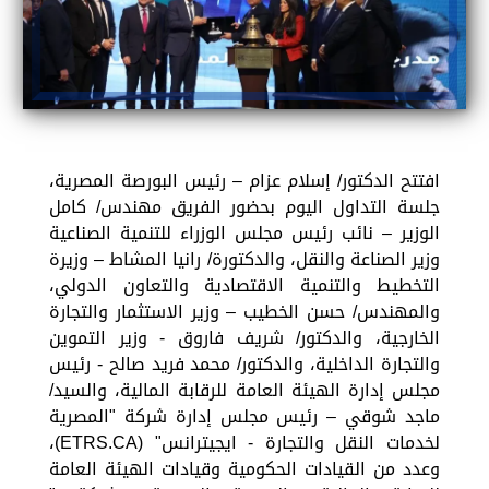
افتتح الدكتور/ إسلام عزام – رئيس البورصة المصرية،
جلسة التداول اليوم بحضور الفريق مهندس/ كامل
الوزير – نائب رئيس مجلس الوزراء للتنمية الصناعية
وزير الصناعة والنقل، والدكتورة/ رانيا المشاط – وزيرة
التخطيط والتنمية الاقتصادية والتعاون الدولي،
والمهندس/ حسن الخطيب – وزير الاستثمار والتجارة
الخارجية، والدكتور/ شريف فاروق - وزير التموين
والتجارة الداخلية، والدكتور/ محمد فريد صالح - رئيس
مجلس إدارة الهيئة العامة للرقابة المالية، والسيد/
ماجد شوقي – رئيس مجلس إدارة شركة "المصرية
لخدمات النقل والتجارة - ايجيترانس" (ETRS.CA)،
وعدد من القيادات الحكومية وقيادات الهيئة العامة