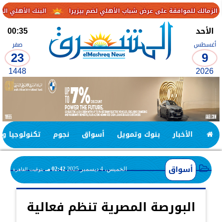
ى عرض شباب الأهلي لضم بيزيرا
البنك الأهلي الكويتي – مصر يحقق صافي أرباح 3.1 مليار جنيه خلال النصف 
الأحد
00:35
أغسطس
صفر
23
9
1448
2026
الأخبار
بنوك وتمويل
أسواق
نجوم
تكنولوجيا وا
أسواق
الخميس، 4 ديسمبر 2025
02:42 مـ
بتوقيت القاهرة
البورصة المصرية تنظم فعالية