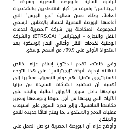
للرقابة المالية والبورصة المصرية وشركة "
ايجيترانس" ولفيف من كبار الاقتصاديين والشخصيات
العامة، وذلك ضمن فعالية "قرع الجرس" التي
أقامتها البورصة المصرية احتفالا بالإطلاق الرسمي
للمجموعة المتكاملة بين شركة "المصرية لخدمات
النقل والتجارة - ايجيترانس" (ETRS.CA) والشركة
الوطنية لخدمات النقل وأعالي البحار (نوسكو)، بعد
استحواذ الأولى على 99.9٪ من أسهم نوسكو.
وفي كلمته، تقدم الدكتور/ إسلام عزام بخالص
التهنئة لإدارة شركة "إيجيترانس" على هذا التوجه
الاستراتيجي متمنيا لهم دوام التوفيق، ومشيرا إلى
أهمية أن تستفيد الشركات المقيدة من مزايا
تواجدها داخل سوق الأوراق المالية والبناء على
الآليات التي يتيحها من أجل نموها وتوسعها وتعزيز
مكانتها التنافسية، وإلى قدرة السوق على استيعاب
عمليات الدمج والاستحواذ بما يفتح آفاقًا جديدة للنمو
والابتكار.
وأوضح عزام أن البورصة المصرية تواصل العمل على