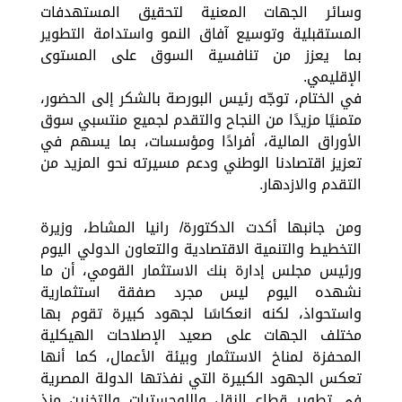
وسائر الجهات المعنية لتحقيق المستهدفات
المستقبلية وتوسيع آفاق النمو واستدامة التطوير
بما يعزز من تنافسية السوق على المستوى
الإقليمي.
في الختام، توجّه رئيس البورصة بالشكر إلى الحضور،
متمنيًا مزيدًا من النجاح والتقدم لجميع منتسبي سوق
الأوراق المالية، أفرادًا ومؤسسات، بما يسهم في
تعزيز اقتصادنا الوطني ودعم مسيرته نحو المزيد من
التقدم والازدهار.
ومن جانبها أكدت الدكتورة/ رانيا المشاط، وزيرة
التخطيط والتنمية الاقتصادية والتعاون الدولي اليوم
ورئيس مجلس إدارة بنك الاستثمار القومي، أن ما
نشهده اليوم ليس مجرد صفقة استثمارية
واستحواذ، لكنه انعكاسًا لجهود كبيرة تقوم بها
مختلف الجهات على صعيد الإصلاحات الهيكلية
المحفزة لمناخ الاستثمار وبيئة الأعمال، كما أنها
تعكس الجهود الكبيرة التي نفذتها الدولة المصرية
في تطوير قطاع النقل واللوجستيات والتخزين منذ