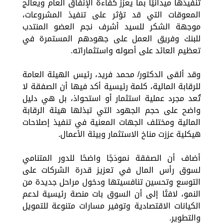
تنفيذها ميدانيًا بما يعزز كفاءة الإنفاق العام ويعالج
المعوقات التي قد تؤثر على تنفيذ المشروعات،
موجهة الشكر للسيد أشرف نجم العضو المنتدب
للبنك وفريق العمل على جهودهم المستمرة في
تعظيم العائد على أصوله واستثماراته.
وقد ألقى الدكتور/ محمد فريد، رئيس الهيئة العامة
للرقابة المالية، كلمة رئيسية أكد فيها أن الصفقة لا
تُعد مجرد عملية استثمار أو استحواذ، بل هي دليل
واضح على حجم الجهود التي تبذلها هيئة الرقابة
المالية ومختلف الجهات المعنية في تنفيذ إصلاحات
هيكلية عززت مناخ الاستثمار وبيئة الأعمال.
أضاف أن الصفقة نموذجًا واضحًا للدور المتنامي
لسوق رأس المال في تعزيز قدرة الشركات على
التوسع وتحسين تنافسيتها ودخول مراحل جديدة من
النمو، لافتًا إلى أن السوق بات منصة رئيسية لدعم
الكيانات الاقتصادية وتوفير مسارات متنوعة للتمويل
والتطوير.