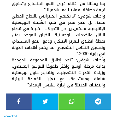
بما يمكننا من اغتنام فرص النمو المتسارع وتحقيق
قيمة مضافة لعملائنا ومساهمينا."
وأضاف شوقي: "لا تكتفي ايجيترانس بالنجاح المحلي
فقط، بل نضع مصر في قلب الشبكة اللوجستية
الإقليمية، مستفيدين من التحولات الكبيرة في قطاع
النقل والخدمات اللوجستية. الكيان الموحد يمثل
نقطة انطلاق لتعزيز الابتكار، ودفع النمو المستدام،
وتعميق التكامل التشغيلي بما يدعم أهداف الدولة
في رؤية 2030."
وأضاف شوقي: "يُعد إطلاق المجموعة الموحدة
بداية مرحلة أوسع وأكثر طموحًا للتوسع الإقليمي،
وزيادة القدرات التشغيلية، وتقديم حلول لوجستية
شاملة ومستدامة، مع تعزيز الكفاءة البيئية
والتقنيات الحديثة في إدارة سلاسل الإمداد".