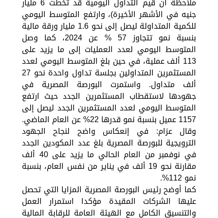
ملاحظة أن قيم التداول اليومية قد تخطت 6 مليار
جنيه في الأشهر الأخيرة)، وارتفع المتوسط اليومي
للكمية المتداولة ليصل إلى نحو 1.6 مليار ورقة مالية
بنسبة نمو تتجاوز 57 % عن 2024، كما وصل
المتوسط اليومي لعدد العمليات إلى ما يزيد على
113 ألف عملية، في حين بلغ المتوسط اليومي لعدد
المستثمرين المتداولين بجلسة تداول واحدة نحو 27
ألف متداول. واستمرت البورصة المصرية في
جهودها لاستقطاب المستثمرين الجدد حيث ارتفع
المتوسط اليومي لعدد المستثمرين الجدد ليصل إلى
1157 عميل بنسبة نمو قدرها 22% عن العام الماضي.
وقال عزام: في إنعكاس واضح لنجاح الجهود
الترويجية للبورصة المصرية بلغ عدد المكودين الجدد
في نوفمبر من العام الحالي ما يزيد على 40 ألف
مقارنة نحو 19 ألف في يناير من نفس العام، بنسبة
نمو 112%.
كما أوضح رئيس البورصة المصرية المزايا التي تحصل
عليها الشركات المقيدة مؤكدا استمرار العمل
والتنسيق الكامل مع الهيئة العامة للرقابة المالية