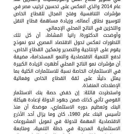
عام 2014 والذي انعكس على تحسين ترتيب مصر في
مؤشرات التنافسية وفتح المجال للقطاع الخاص
لتوسيع نطاق أعماله، وزيادة مساهمة قطاع النقل
والتخزين في الناتج المحلي الإجمالي.
وأوضحت الدكتورة/ رانيا المشاط، أن كل تلك
التطورات تعكس تحول الاقتصاد المصري نحو نموذج
يقوم على الإنتاجية والتصدير وتمكين القطاع الخاص،
لدفع التنمية الاقتصادية والنمو المستدامة، مضيفة
أن مؤشرات نمو الناتج المحلي أظهرت الزيادة الكبيرة
في الاستثمارات الخاصة نسبة للاستثمارات الكلية بما
يمثل دليلًا على ثقة القطاع الخاص وفعالية
الإصلاحات المنفذة.
واستطردت قائلة: إن خفض حصة بنك الاستثمار
القومي تأتي كذلك ضمن جهود الدولة لإعادة هيكلة
البنك وتعظيم دوره الاستثماري، موضحة أن منذ
تأسيس البنك عام 1980، كان وما يزال أحد الأذرع
الاقتصادية المهمة للدولة في تمويل المشروعات
الاستثمارية المدرجة في خطة التنمية، ومتابعة