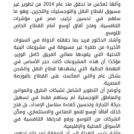
وأنها تعكس ما تحقق منذ عام 2014 من تطوير غير
مسبوق لقطاع النقل واللوجستيات والتخزين، وهو ما
ساهم في تحسين ترتيب مصر في مؤشرات
التنافسية، وفتح آفاق أوسع أمام القطاع الخاص
للتوسع.
وأشاد الدكتور فريد بما حققته الدولة في السنوات
الأخيرة من طفرة غير مسبوقة في مشروعات البنية
التحتية التي يقودها معالي الفريق كامل الوزير،
مؤكدًا أن هذه المشروعات كانت حجر الأساس في
النهضة الحالية التي يشهدها قطاع النقل والشحن
بشكل عام والتي انعكست على القطاع بالبورصة
المصرية.
وأوضح أن التطوير الشامل لشبكات الطرق والموانئ
والمناطق اللوجستية لم يساهم فقط في تسهيل
حركة التجارة وتحسين كفاءة سلاسل الإمداد، بل فتح
كذلك آفاقًا أوسع للنمو الصناعي والاستثماري، ومكّن
الشركات من التوسع ورفع قدرتها التنافسية في
الأسواق المحلية والإقليمية.
وأشار رئيس الهيئة إلى أن الصفقة تعد نتاج لجهود