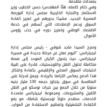
بمعدلات متقدمة.
وفي ختام كلمته، هنّأ المهندس/ حسن الخطيب وزير
الاستثمار والتجارة الخارجية مجلس إدارة البورصة
المصرية الجديد، مشيدًا بدورهم في تعزيز كفاءة
السوق ودعم الإصلاحات التي تُسهم في خدمة
الاقتصاد الوطني وتعزيز دوره في جذب رؤوس
الأموال.
وصرح السيد/ ماجد شوقي - رئيس مجلس إدارة
ايجيترانس: "اليوم نعلن عن مرحلة جديدة في مسيرة
ايجيترانس، حيث يتحول الكيان الموحد إلى منصة
متكاملة لحلول النقل واللوجستيات، قادرة على تلبية
احتياجات السوق المحلي والإقليمي بكفاءة وابتكار.
هذا الدمج يعكس التزامنا بالريادة، ويعزز قدرتنا على
المنافسة في سوق يتجاوز حجمه 130 مليار جنيه
سنويًا من خلال الجمع بين خبرات نوسكو في النقل
الثقيل والمشروعات، ومجموعة ايجيترانس متعددة
الخدمات، سنقدم حلولاً لوجستية شاملة، مع رفع
الكفاءة التشغيلية وتعظيم الاستفادة من الموارد،