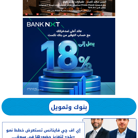
بنوك وتمويل
إي اف چي فاينانس تستعرض خطط نمو
«بلد» لتعزيز حضورها في سوق...