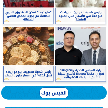
رئيس شعبة الدواجن: لا زيادات
”ماريديف” تمكن الصندوق العربي
متوقعة في الأسعار خلال الفترة
للطاقة من إجراء الفحص النافي
المقبلة
للجهالة
راية للمباني الذكية وSungrow
رئيس شعبة الحلويات يتوقع زيادة
تعززان مكانة Electra كأسرع شبكة
تصل لـ20% في أسعار حلوى المولد
لشحن المركبات الكهربائية...
الفيس بوك