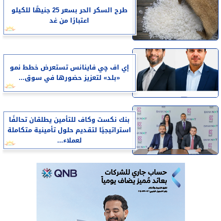
طرح السكر الحر بسعر 25 جنيهًا للكيلو
اعتبارًا من غد
إي اف چي فاينانس تستعرض خطط نمو
«بلد» لتعزيز حضورها في سوق...
بنك نكست وكاف للتأمين يطلقان تحالفًا
استراتيجيًا لتقديم حلول تأمينية متكاملة
لعملاء...