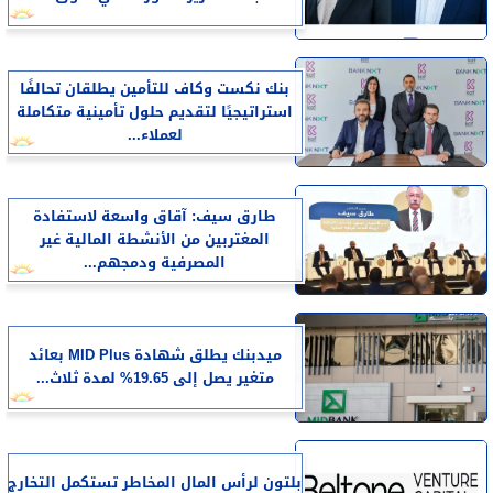
بنك نكست وكاف للتأمين يطلقان تحالفًا
استراتيجيًا لتقديم حلول تأمينية متكاملة
لعملاء...
طارق سيف: آقاق واسعة لاستفادة
المغتربين من الأنشطة المالية غير
المصرفية ودمجهم...
ميدبنك يطلق شهادة MID Plus بعائد
متغير يصل إلى 19.65% لمدة ثلاث...
بلتون لرأس المال المخاطر تستكمل التخارج