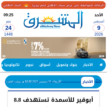
افقة على عرض شباب الأهلي لضم بيزيرا
البنك الأهلي الكويتي – مصر يحقق صافي أرباح 3.1 مليار
الأحد
09:25
أغسطس
صفر
24
9
1448
2026
الأخبار
بنوك وتمويل
أسواق
نجوم
تكنولوجيا وا
الأخبار
الأربعاء، 31 ديسمبر 2025
12:32 مـ
بتوقيت القاهرة
أبوقير للأسمدة تستهدف 8.8