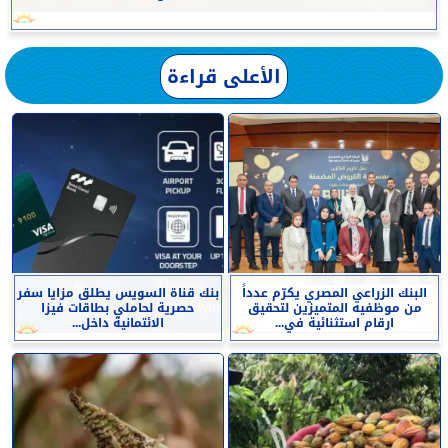
الأعلى قراءة
البنك الزراعي المصري يكرّم عدداً
بنك قناة السويس يطلق مزايا سفر
من موظفيه المتميزين لتحقيق
حصرية لحاملي بطاقات فيزا
ارقام استثنائية في...
الائتمانية داخل...