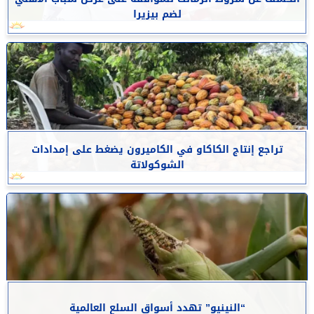
لضم بيزيرا
تراجع إنتاج الكاكاو في الكاميرون يضغط على إمدادات
الشوكولاتة
“النينيو” تهدد أسواق السلع العالمية