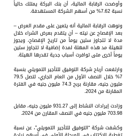
وأوضحت الرقابة المالية، أن بنك البركة يمتلك حالياً
نسبة 7.62% من أسهم الشركة المستهدفة.
ونوهت الرقابة المالية أنه يتعين على مقدم العرض –
بعد الإفصاح عن نيته – أن يتقدم بعرض الشراء خلال
مدة لا تتجاوز ستين يوماً من تاريخ الإفصاح، ويجوز
للهيئة مد هذه المهلة لمدة إضافية لا تتجاوز ستين
يوماً أخرى متى توافرت أسباب جدية تقدرها الهيئة.
وارتفعت أرباح شركة التوفيق للتأجير التمويلي بنسبة
7% خلال النصف الأول من العام الجاري، لتصل 79.5
مليون جنيه، مقارنة بربح 74.3 مليون جنيه في الفترة
المقارنة من 2024.
وزادت إيرادات النشاط إلى 931.27 مليون جنيه، مقابل
703.98 مليون جنيه في النصف المقارن من 2024.
وكشفت شركة “التوفيق للتأجير التمويلي”، عن نسبة
تغطية الاكتتاب في المرحلة الأولى في أسهم زيادة