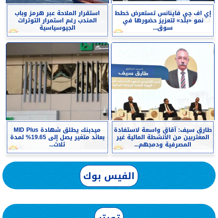
إي اف چي فاينانس تستعرض خطط
استقرار الملاحة عبر هرمز وباب
نمو «بلد» لتعزيز حضورها في
المندب رغم استمرار التوترات
سوق...
الجيوسياسية
طارق سيف: آقاق واسعة لاستفادة
ميدبنك يطلق شهادة MID Plus
المغتربين من الأنشطة المالية غير
بعائد متغير يصل إلى 19.65% لمدة
المصرفية ودمجهم...
ثلاث...
الفيس بوك