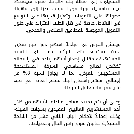
التمويلى» إلى مظلة بنك «البركة مصر» سيمنحها
ميزة تنافسية قوية فى السوق، نظرًا إلى سهولة
حصولها على التمويلات وتعزيز قدرتها على التوسع
فى النشاط، خاصة فى ظل الطلب المتزايد على حلول
التمويل الموجهة للقطاعين الصناعى والخدمى.
ويتمثل العرض في مبادلة أسهم دون خيار نقدي،
بحيث يستحوذ بنك البركة مصر على النسبة
المستهدفة مقابل إصدار أسهم زيادة في رأسماله
تخصّص لصالح مساهمي الشركة المستهدفة
المستجيبين للعرض، بما لا يجاوز نسبة 8% من
إجمالي أسهم رأسمال البنك مقدم العرض في ضوء
ما يسفر عنه معامل المبادلة.
وعلى أن يتم تحديد معامل مبادلة الأسهم من خلال
أحد المستشارين الماليين المقيدين بسجلات الهيئة،
وذلك إعمالاً لأحكام الباب الثاني عشر من اللائحة
التنفيذية لقانون سوق رأس المال وتعديلاته.