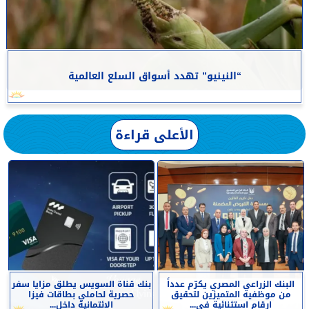
“النينيو” تهدد أسواق السلع العالمية
الأعلى قراءة
البنك الزراعي المصري يكرّم عدداً
بنك قناة السويس يطلق مزايا سفر
من موظفيه المتميزين لتحقيق
حصرية لحاملي بطاقات فيزا
ارقام استثنائية في...
الائتمانية داخل...