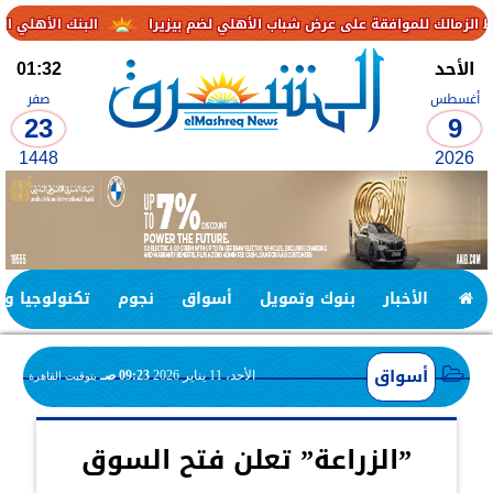
افقة على عرض شباب الأهلي لضم بيزيرا
البنك الأهلي الكويتي – مصر يحقق صافي أرباح 3.1 مليار ج
الأحد
01:32
أغسطس
صفر
23
9
1448
2026
الأخبار
بنوك وتمويل
أسواق
نجوم
تكنولوجيا وا
أسواق
الأحد، 11 يناير 2026
09:23 صـ
بتوقيت القاهرة
”الزراعة” تعلن فتح السوق