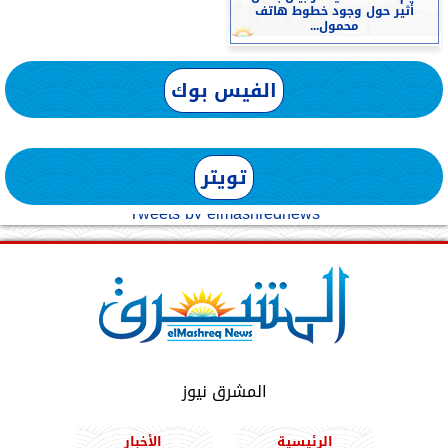
أثير حول وجود خطوط هاتف
محمول...
الفيس بوك
تويتر
Tweets by elmashreqnews
المشرق نيوز
الرئيسية
الأخبار