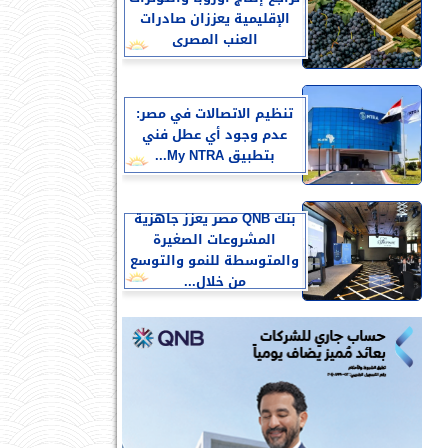
الإقليمية يعززان صادرات
العنب المصرى
تنظيم الاتصالات في مصر:
عدم وجود أي عطل فني
بتطبيق My NTRA...
بنك QNB مصر يعزز جاهزية
المشروعات الصغيرة
والمتوسطة للنمو والتوسع
من خلال...