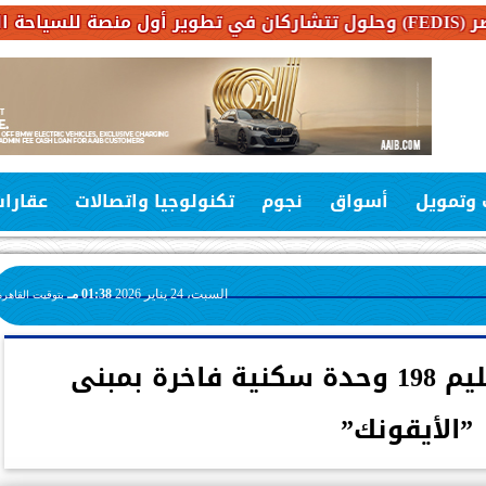
 وتمويل
أسواق
نجوم
تكنولوجيا واتصالات
عقارا
السبت، 24 يناير 2026
01:38 مـ
بتوقيت القاهرة
”عامر جروب” تبدأ تسليم 198 وحدة سكنية فاخرة بمبنى
”الأيقونك”