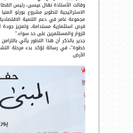
وقالت الأستاذة نهال عيسى، رئيس القطاع 
الاستراتيجية لتطوير مشروع بورتو المن
مجموعة عامر في دعم التنمية الاقتصادية 
فرص استثمارية مستدامة، وتعزيز جودة الح
للزوار والمستثمرين على حد سواء."
جدير بالذكر أن هذا التطور يأتي بالتزام
خطوة"، في رسالة تؤكد بدء مرحلة التشغ
الأرض.