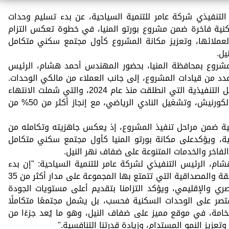
التنفيذي شركة عامر للتنمية السياحية، عن بدء تسليم وحدات
نك" الذي يضم 198 وحدة سكنية فاخرة ضمن مشروع بورتو المنيا، في خطوة تعكس التزام
لعملائها، وتعزيز مكانة المشروع كأول مجتمع سكني متكامل
يل.
لمشروع بمحافظة المنيا، بحضور المهندس أحمد هشام، الرئيس
عدد من قيادات المشروع، إلى جانب العملاء من مالكي الوحدات.
ويأتي هذا التسليم استكمالًا لخطة المراحل التنفيذية التي انطلقت منذ عام 2024، والتي شملت الانتهاء
من مرحلة عمارات النادي والممشى على الكورنيش، وتشغيل النادي الرياضي، مع إنجاز أكثر من 50% من
ية ضمن مراحل تنفيذ المشروع، إذ يعكس جاهزيته وتكامله من
ية، ويؤكدعلى مكانة بورتو المنيا كأول مجتمع سكني متكامل
فاخر والخدمات المتنوعة على ضفاف نهر النيل.
، الرئيس التنفيذي لشركة عامر للتنمية السياحية: "إن بدء
تسليم وحدات مبنى «الأيقونك» يعكس الثقة والمصداقية التي تتمتع بها المجموعة على مدار أكثر من 35
ري والإقليمي، ويؤكد التزامنا بتقديم أعلى مستويات الجودة
تصر على الوحدات السكنية فحسب، بل يشمل مجتمعًا متكاملًا
خامة، في موقع مميز على ضفاف النيل، وهو ما يُعد جزءًا من
عزيز النمو المستدام، وزيادة قدرتنا التنافسية."