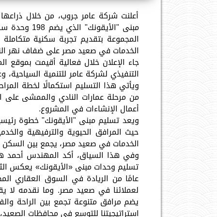
أعلنت شركة عامر جروب، من خلال ذراعها 
مبنى "الأيقو
المجموعة بتقديم تجربة سكنية متكاملة 
الخدمات في صعيد مصر على ضفاف نهر الن
جاء الإعلان خلال فعالية أقيمت بموقع ا
التنفيذي لشركة عامر للتنمية السياحية، و
أعمال الإنشاءات في المشروع.
ويعد تسليم مبنى "الأيقونك" خطوة رئيس
حيث المرافق الحيوية والترفيهية والخدم
الخدمات في صعيد مصر، يجمع بين السكن ال
وفي هذا السياق، أكد المهندس أحمد هشام
عامًا من الريادة في السوق العقاري المص
لعملائنا في صعيد مصر. وما نقدمه لا يق
يضم مرافق متنوعة تجمع بين الراحة والف
استراتيجيتنا للتوسع في محافظات الصعيد، وت