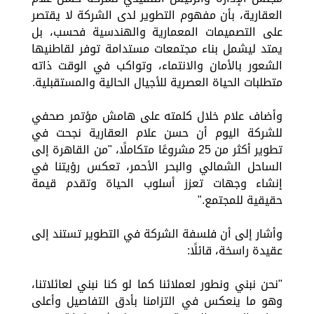
العقارية، بأن مفهوم التطوير لدى الشركة لا يقتصر
على التصميمات المعمارية والهندسية فحسب، بل
يمتد ليشمل بناء مجتمعات مستدامة توفر لقاطنيها
الشعور بالأمان والانتماء، وتواكب في الوقت ذاته
متطلبات الحياة العصرية للأجيال الحالية والمستقبلية.
وأضاف علام خلال كلمته على هامش مؤتمر صحفي
للشركة اليوم أن حسن علام العقارية نجحت في
تطوير أكثر من 25 مشروعًا متكاملًا، "من القاهرة إلى
الساحل الشمالي والبحر الأحمر، تعكس رؤيتنا في
إنشاء وجهات تعزز أسلوب الحياة وتقدم قيمة
حقيقية للمجتمع."
وأشار إلى أن فلسفة الشركة في التطوير تستند إلى
عقيدة راسخة، قائلًا:
"نحن نبني ونطور لعملائنا كما لو كنا نبني لعائلاتنا،
وهو ما ينعكس في التزامنا بأدق التفاصيل وأعلى