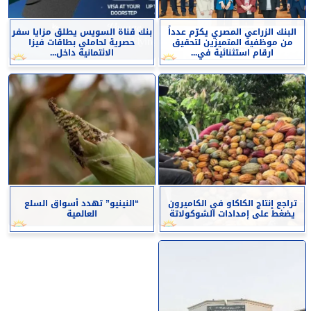
البنك الزراعي المصري يكرّم عدداً
بنك قناة السويس يطلق مزايا سفر
من موظفيه المتميزين لتحقيق
حصرية لحاملي بطاقات فيزا
ارقام استثنائية في...
الائتمانية داخل...
تراجع إنتاج الكاكاو في الكاميرون
“النينيو” تهدد أسواق السلع
يضغط على إمدادات الشوكولاتة
العالمية