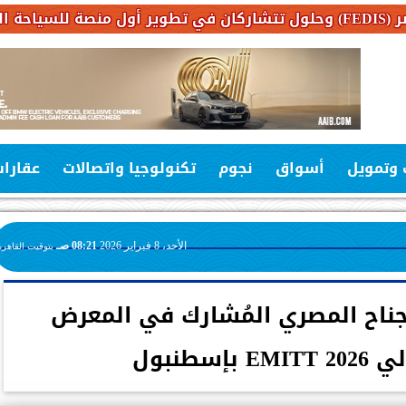
 وتمويل
أسواق
نجوم
تكنولوجيا واتصالات
عقارا
الأحد، 8 فبراير 2026
08:21 صـ
بتوقيت القاهرة
لجناح المصري المُشارك في المعرض
إسطنبول