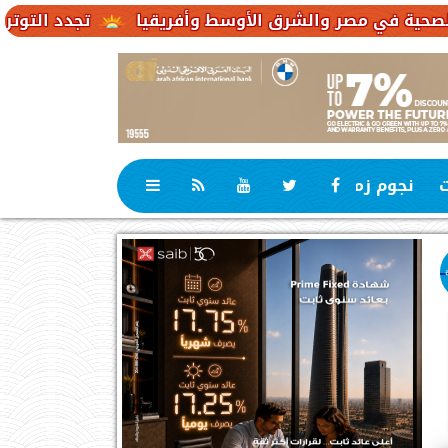
تجدد التوترات يخفض صادرات النفط الإم
ت
نجوم زمان
رياضة