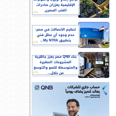
الإقليمية يعززان صادرات
العنب المصرى
تنظيم الاتصالات في مصر:
عدم وجود أي عطل فني
بتطبيق My NTRA...
بنك QNB مصر يعزز جاهزية
المشروعات الصغيرة
والمتوسطة للنمو والتوسع
من خلال...