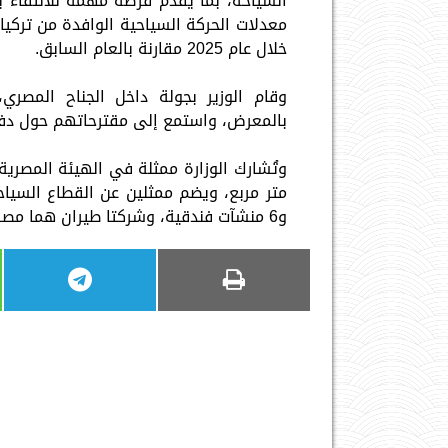
السياحة، بما يقدم فرصة مهمة للالتقاء ب
معدلات الحركة السياحية الوافدة من تركيا 
خلال عام 2025 مقارنة بالعام السابق.
وقام الوزير بجولة داخل الجناح المصري
بالمعرض، واستمع إلى مقترحاتهم حول دفع 
و6 منشآت فندقية، وشركتا طيران هما مصر للطيران وإير كايرو.