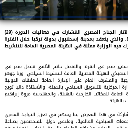
افتتح شريف فتحي وزير السياحة والآثار الجناح المصري المُشارك في فعاليات الدورة (29)
للمعرض السياحي الدولي 2026 EMITT، والذي ينعقد بمدينة إسطنبول بدولة تركيا خلال الفترة
لذي تُشارك فيه الوزارة ممثلة في الهيئة المصرية العامة للتنشيط
 سفير مصر في أنقرة، والقنصل حاتم الألفي قنصل مصر في
تنفيذي للهيئة المصرية العامة للتنشيط السياحي، ورنا جوهر
رجية والمشرف العام على الإدارة العامة للعلاقات الدولية
 المركزية للتسويق السياحي بالهيئة، والأستاذة داليا تويج
 العامة للمكاتب الخارجية بالهيئة، والمهندسة مروة إبراهيم
 بالهيئة.
اركة في هذا المعرض بما يسهم في تعزيز التواجد المصري
جمعات السياحية العالمية، وملتقى دوليًا للمتخصصين بصناعة