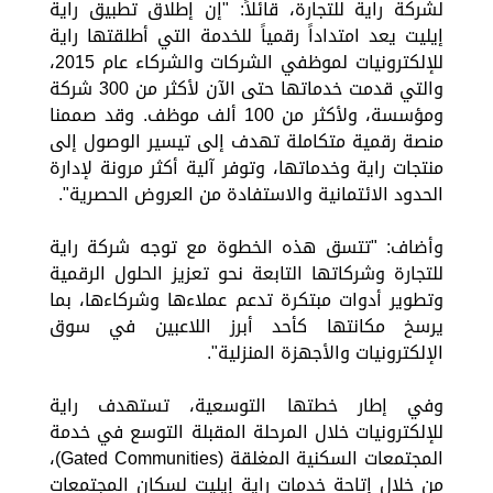
لشركة راية للتجارة، قائلاً: "إن إطلاق تطبيق راية
إيليت يعد امتداداً رقمياً للخدمة التي أطلقتها راية
للإلكترونيات لموظفي الشركات والشركاء عام 2015،
والتي قدمت خدماتها حتى الآن لأكثر من 300 شركة
ومؤسسة، ولأكثر من 100 ألف موظف. وقد صممنا
منصة رقمية متكاملة تهدف إلى تيسير الوصول إلى
منتجات راية وخدماتها، وتوفر آلية أكثر مرونة لإدارة
الحدود الائتمانية والاستفادة من العروض الحصرية".
وأضاف: "تتسق هذه الخطوة مع توجه شركة راية
للتجارة وشركاتها التابعة نحو تعزيز الحلول الرقمية
وتطوير أدوات مبتكرة تدعم عملاءها وشركاءها، بما
يرسخ مكانتها كأحد أبرز اللاعبين في سوق
الإلكترونيات والأجهزة المنزلية".
وفي إطار خطتها التوسعية، تستهدف راية
للإلكترونيات خلال المرحلة المقبلة التوسع في خدمة
المجتمعات السكنية المغلقة (Gated Communities)،
من خلال إتاحة خدمات راية إيليت لسكان المجتمعات