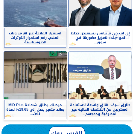
إي اف چي فاينانس تستعرض خطط
استقرار الملاحة عبر هرمز وباب
نمو «بلد» لتعزيز حضورها في
المندب رغم استمرار التوترات
سوق...
الجيوسياسية
طارق سيف: آقاق واسعة لاستفادة
ميدبنك يطلق شهادة MID Plus
المغتربين من الأنشطة المالية غير
بعائد متغير يصل إلى 19.65% لمدة
المصرفية ودمجهم...
ثلاث...
الفيس بوك