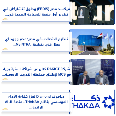
فيكسد مصر (FEDIS) وحلول تتشاركان في
تطوير أول منصة للسياحة الصحية في...
تنظيم الاتصالات في مصر: عدم وجود أي
عطل فني بتطبيق My NTRA...
شركة RAKICT تعلن عن شراكة استراتيجية
مع MCS لإطلاق محفظة التدريب الرسمية...
دياموند Diamond تعزز كفاءة الأداء
المؤسسي بنظام THΔKΔA.. منصة الـ AI
الرائدة...