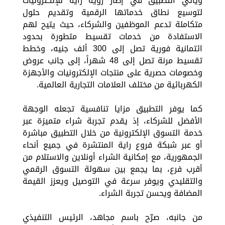
ويأتي التطبيق في إطار رؤية راية للإلكترونيات
لتوسيع نطاق خدماتها الرقمية وتقديم حلول
متكاملة تدعم الموظفين والشركاء، حيث يتيح لهم
الاستفادة من خدمات تقسيط متطورة بحدود
ائتمانية فورية تصل إلى 300 ألف جنيه، وخطط
تقسيط مرنة تصل إلى 48 شهراً، إلى جانب عروض
وخصومات حصرية على منتجات الإلكترونيات والأجهزة
الكهربائية من مختلف العلامات التجارية العالمية.
كما يوفر التطبيق مزايا تنافسية تجعله الوجهة
الأفضل للشركاء، إذ يقدم تجربة شراء متميزة عبر
خدمة التسوق الإلكترونية من خلال التطبيق مباشرة
أو عبر شبكة فروع راية المنتشرة في جميع أنحاء
الجمهورية، مع إمكانية الشراء أونلاين والاستلام من
أقرب فرع، بما يجمع بين سهولة التسوق الرقمي
والتقليدي ويوفر سرعة في التوصيل ويعزز القيمة
المضافة ويحسن تجربة الشراء.
من جانبه، صرّح باسم مجاهد، الرئيس التنفيذي