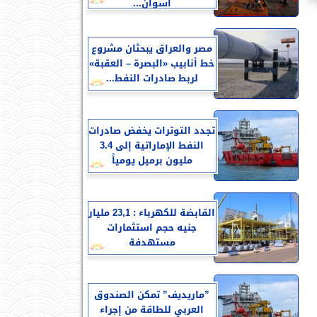
أسوان...
مصر والعراق يبحثان مشروع
خط أنابيب «البصرة – العقبة»
لربط صادرات النفط...
تجدد التوترات يخفض صادرات
النفط الإماراتية إلى 3.4
مليون برميل يومياً
القابضة للكهرباء : 23,1 مليار
جنيه حجم استثمارات
مستهدفة
”ماريديف” تمكن الصندوق
العربي للطاقة من إجراء