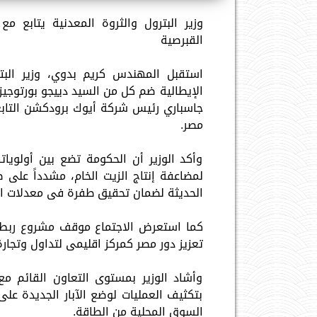
وزير البترول والثروة المعدنية يتابع م
القبرصية
استقبل المهندس كريم بدوي، وزير البتر
الإيطالية ضم كل من السيد دييجو بورتوج
جاسباري رئيس شركة أيوك برودكشن التابع
مصر.
وأكد الوزير أن الحكومة تضع بين أولويا
لمضاعفة إنتاج الزيت الخام، مشدداً على ض
الحديثة لضمان تحقيق طفرة فى معدلات الإ
كما استعرض الاجتماع موقف مشروع ربط حق
تعزيز دور مصر كمركز اقليمى لتداول وتجارة
وأشاد الوزير بمستوى التعاون القائم م
بتكثيف العمليات لوضع الآبار الجديدة عل
السوق المحلية من الطاقة.