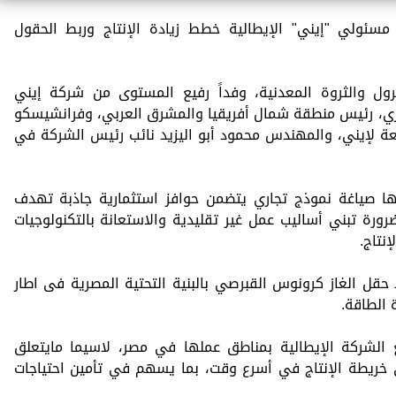
ع مسئولي "إيني" الإيطالية خطط زيادة الإنتاج وربط الحقول
ول والثروة المعدنية، وفداً رفيع المستوى من شركة إيني
يزي، رئيس منطقة شمال أفريقيا والمشرق العربي، وفرانشيسكو
ة لإيني، والمهندس محمود أبو اليزيد نائب رئيس الشركة في
تها صياغة نموذج تجاري يتضمن حوافز استثمارية جاذبة تهدف
رورة تبني أساليب عمل غير تقليدية والاستعانة بالتكنولوجيات
نتاج.
ل الغاز كرونوس القبرصي بالبنية التحتية المصرية فى اطار
 الطاقة.
ع الشركة الإيطالية بمناطق عملها في مصر، لاسيما مايتعلق
ى خريطة الإنتاج في أسرع وقت، بما يسهم في تأمين احتياجات