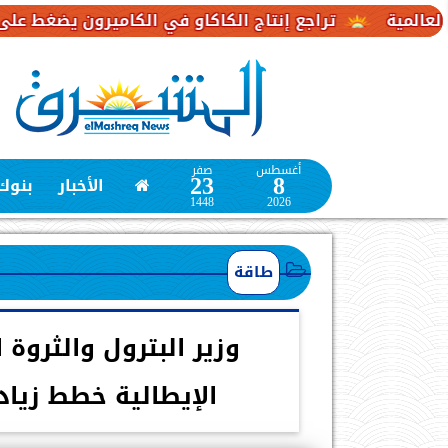
تراجع إنتاج الكاكاو في الكاميرون يضغط على إمدادات الش
أغسطس
صفر
23
8
الأخبار
بنوك
1448
2026
طاقة
وزير البترول والثروة
الإيطالية خطط زياد