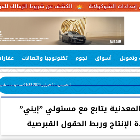
وكولاتة
الكشف عن شروط الزمالك للموافقة على عرض
 وتمويل
أسواق
نجوم
تكنولوجيا واتصالات
عقارا
الخميس، 12 فبراير 2026
01:32 مـ
بتوقيت القاهرة
 المعدنية يتابع مع مسئولي ”إيني”
ة الإنتاج وربط الحقول القبرصية