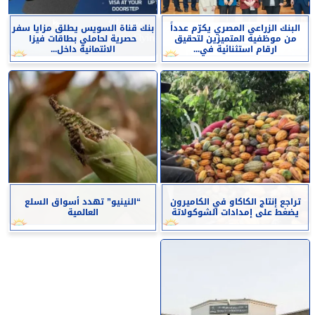
البنك الزراعي المصري يكرّم عدداً
بنك قناة السويس يطلق مزايا سفر
من موظفيه المتميزين لتحقيق
حصرية لحاملي بطاقات فيزا
ارقام استثنائية في...
الائتمانية داخل...
تراجع إنتاج الكاكاو في الكاميرون
“النينيو” تهدد أسواق السلع
يضغط على إمدادات الشوكولاتة
العالمية