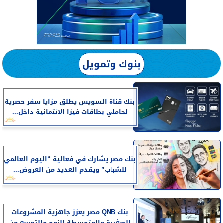
بنوك وتمويل
بنك قناة السويس يطلق مزايا سفر حصرية
لحاملي بطاقات فيزا الائتمانية داخل...
بنك مصر يشارك في فعالية “اليوم العالمي
للشباب” ويقدم العديد من العروض...
بنك QNB مصر يعزز جاهزية المشروعات
الصغيرة والمتوسطة للنمو والتوسع من