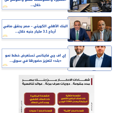
خلال...
البنك الأهلي الكويتي – مصر يحقق صافي
أرباح 3.1 مليار جنيه خلال...
إي اف چي فاينانس تستعرض خطط نمو
«بلد» لتعزيز حضورها في سوق...