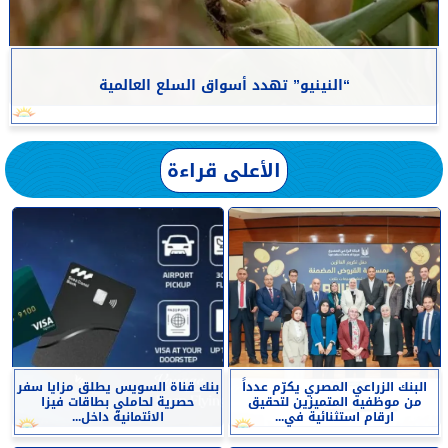
“النينيو” تهدد أسواق السلع العالمية
الأعلى قراءة
البنك الزراعي المصري يكرّم عدداً
بنك قناة السويس يطلق مزايا سفر
من موظفيه المتميزين لتحقيق
حصرية لحاملي بطاقات فيزا
ارقام استثنائية في...
الائتمانية داخل...