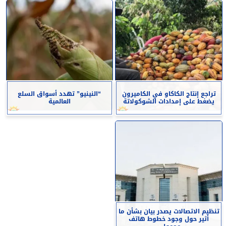
تراجع إنتاج الكاكاو في الكاميرون
“النينيو” تهدد أسواق السلع
يضغط على إمدادات الشوكولاتة
العالمية
تنظيم الاتصالات يصدر بيان بشأن ما
أثير حول وجود خطوط هاتف