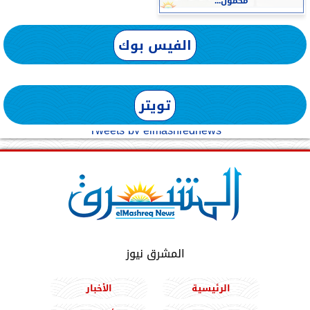
محمول...
الفيس بوك
تويتر
Tweets by elmashreqnews
المشرق نيوز
الرئيسية
الأخبار