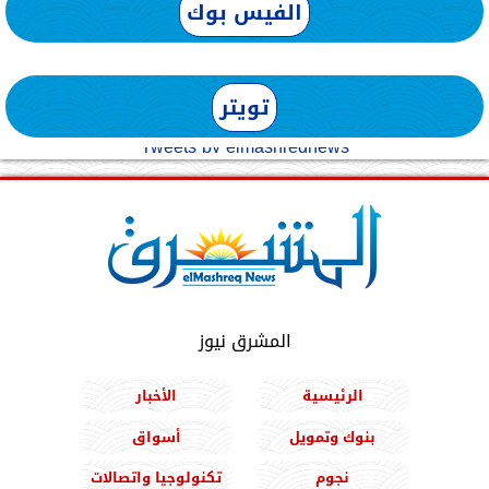
الفيس بوك
تويتر
Tweets by elmashreqnews
المشرق نيوز
الرئيسية
الأخبار
بنوك وتمويل
أسواق
نجوم
تكنولوجيا واتصالات