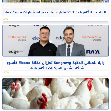
القابضة للكهرباء : 23,1 مليار جنيه حجم استثمارات مستهدفة
راية للمباني الذكية وSungrow تعززان مكانة Electra كأسرع
شبكة لشحن المركبات الكهربائية...