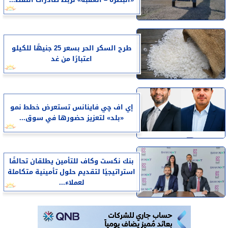
«البصرة – العقبة» لربط صادرات النفط...
طرح السكر الحر بسعر 25 جنيهًا للكيلو
اعتبارًا من غد
إي اف چي فاينانس تستعرض خطط نمو
«بلد» لتعزيز حضورها في سوق...
بنك نكست وكاف للتأمين يطلقان تحالفًا
استراتيجيًا لتقديم حلول تأمينية متكاملة
لعملاء...