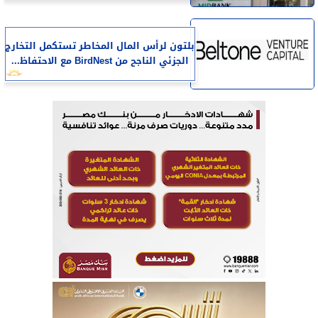
بلتون لرأس المال المخاطر تستكمل التخارج
الجزئي الناجح من BirdNest مع الاحتفاظ...