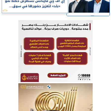
إي اف چي فاينانس تستعرض خطط نمو
«بلد» لتعزيز حضورها في سوق...