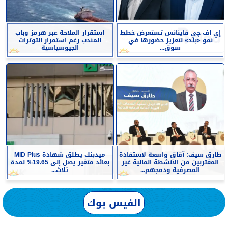
إي اف چي فاينانس تستعرض خطط
استقرار الملاحة عبر هرمز وباب
نمو «بلد» لتعزيز حضورها في
المندب رغم استمرار التوترات
سوق...
الجيوسياسية
طارق سيف: آقاق واسعة لاستفادة
ميدبنك يطلق شهادة MID Plus
المغتربين من الأنشطة المالية غير
بعائد متغير يصل إلى 19.65% لمدة
المصرفية ودمجهم...
ثلاث...
الفيس بوك