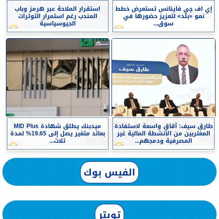
إي اف چي فاينانس تستعرض خطط
استقرار الملاحة عبر هرمز وباب
نمو «بلد» لتعزيز حضورها في
المندب رغم استمرار التوترات
سوق...
الجيوسياسية
طارق سيف: آقاق واسعة لاستفادة
ميدبنك يطلق شهادة MID Plus
المغتربين من الأنشطة المالية غير
بعائد متغير يصل إلى 19.65% لمدة
المصرفية ودمجهم...
ثلاث...
الفيس بوك
تويتر