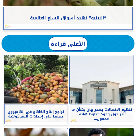
“النينيو” تهدد أسواق السلع العالمية
الأعلى قراءة
تنظيم الاتصالات يصدر بيان بشأن ما
تراجع إنتاج الكاكاو في الكاميرون
أثير حول وجود خطوط هاتف
يضغط على إمدادات الشوكولاتة
محمول...