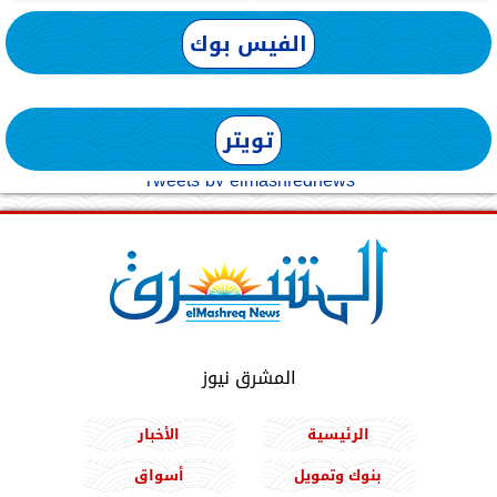
الفيس بوك
تويتر
Tweets by elmashreqnews
المشرق نيوز
الرئيسية
الأخبار
بنوك وتمويل
أسواق