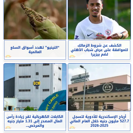
الكشف عن شروط الزمالك
“النينيو” تهدد أسواق السلع
للموافقة على عرض شباب الأهلي
العالمية
لضم بيزيرا
أرباح الإسكندرية للأدوية لتسجل
الكابلات الكهربائية تقر زيادة رأس
527.7 مليون جنيه خلال العام المالي
المال المصدر إلى 1.31 مليار جنيه
2025-2026
والمرخص...