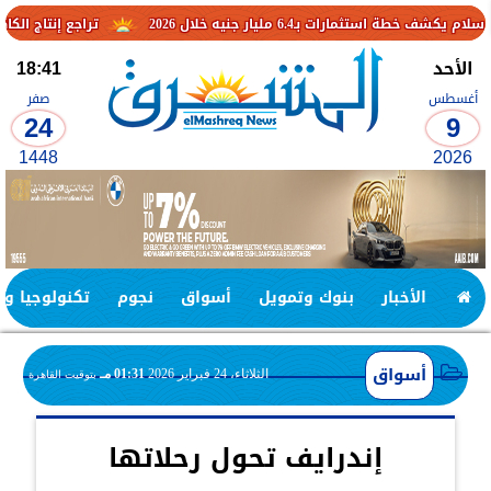
ليار جنيه خلال 2026
تراجع إنتاج الكاكاو في الكامي
الأحد
18:41
أغسطس
صفر
24
9
1448
2026
الأخبار
بنوك وتمويل
أسواق
نجوم
تكنولوجيا وا
أسواق
الثلاثاء، 24 فبراير 2026
01:31 مـ
بتوقيت القاهرة
إندرايف تحول رحلاتها