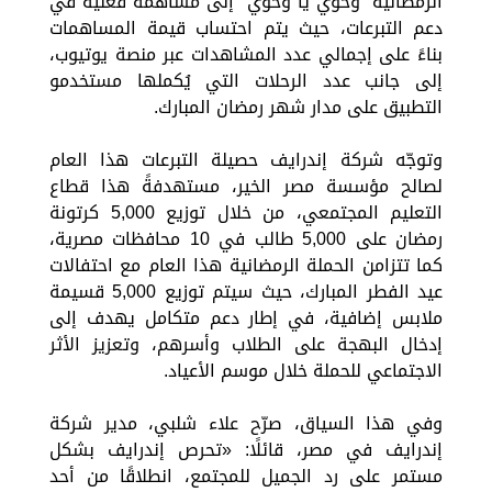
الرمضانية “وحوي يا وحوي” إلى مساهمة فعلية في
دعم التبرعات، حيث يتم احتساب قيمة المساهمات
بناءً على إجمالي عدد المشاهدات عبر منصة يوتيوب،
إلى جانب عدد الرحلات التي يُكملها مستخدمو
التطبيق على مدار شهر رمضان المبارك.
وتوجّه شركة إندرايف حصيلة التبرعات هذا العام
لصالح مؤسسة مصر الخير، مستهدفةً هذا قطاع
التعليم المجتمعي، من خلال توزيع 5,000 كرتونة
رمضان على 5,000 طالب في 10 محافظات مصرية،
كما تتزامن الحملة الرمضانية هذا العام مع احتفالات
عيد الفطر المبارك، حيث سيتم توزيع 5,000 قسيمة
ملابس إضافية، في إطار دعم متكامل يهدف إلى
إدخال البهجة على الطلاب وأسرهم، وتعزيز الأثر
الاجتماعي للحملة خلال موسم الأعياد.
وفي هذا السياق، صرّح علاء شلبي، مدير شركة
إندرايف في مصر، قائلًا: «تحرص إندرايف بشكل
مستمر على رد الجميل للمجتمع، انطلاقًا من أحد