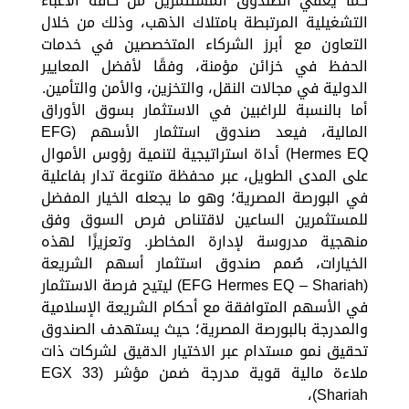
كما يعفي الصندوق المستثمرين من كافة الأعباء
التشغيلية المرتبطة بامتلاك الذهب، وذلك من خلال
التعاون مع أبرز الشركاء المتخصصين في خدمات
الحفظ في خزائن مؤمنة، وفقًا لأفضل المعايير
الدولية في مجالات النقل، والتخزين، والأمن والتأمين.
أما بالنسبة للراغبين في الاستثمار بسوق الأوراق
المالية، فيعد صندوق استثمار الأسهم (EFG
Hermes EQ) أداة استراتيجية لتنمية رؤوس الأموال
على المدى الطويل، عبر محفظة متنوعة تدار بفاعلية
في البورصة المصرية؛ وهو ما يجعله الخيار المفضل
للمستثمرين الساعين لاقتناص فرص السوق وفق
منهجية مدروسة لإدارة المخاطر. وتعزيزًا لهذه
الخيارات، صُمم صندوق استثمار أسهم الشريعة
(EFG Hermes EQ – Shariah) ليتيح فرصة الاستثمار
في الأسهم المتوافقة مع أحكام الشريعة الإسلامية
والمدرجة بالبورصة المصرية؛ حيث يستهدف الصندوق
تحقيق نمو مستدام عبر الاختيار الدقيق لشركات ذات
ملاءة مالية قوية مدرجة ضمن مؤشر (EGX 33
Shariah)،