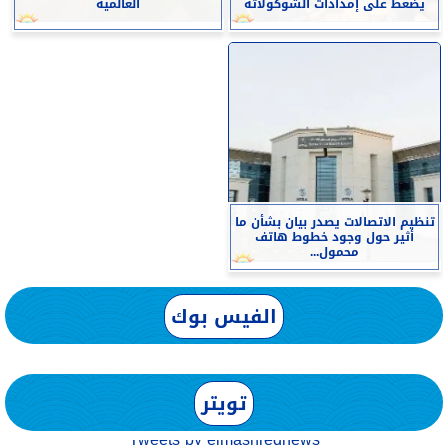
يضغط على إمدادات الشوكولاتة
العالمية
تنظيم الاتصالات يصدر بيان بشأن ما
أثير حول وجود خطوط هاتف
محمول...
الفيس بوك
تويتر
Tweets by elmashreqnews