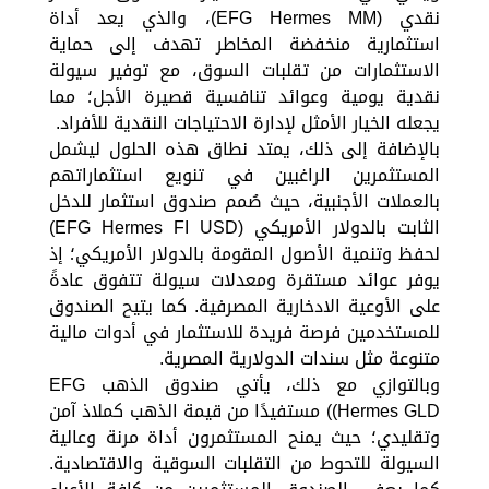
نقدي (EFG Hermes MM)، والذي يعد أداة
استثمارية منخفضة المخاطر تهدف إلى حماية
الاستثمارات من تقلبات السوق، مع توفير سيولة
نقدية يومية وعوائد تنافسية قصيرة الأجل؛ مما
يجعله الخيار الأمثل لإدارة الاحتياجات النقدية للأفراد.
بالإضافة إلى ذلك، يمتد نطاق هذه الحلول ليشمل
المستثمرين الراغبين في تنويع استثماراتهم
بالعملات الأجنبية، حيث صُمم صندوق استثمار للدخل
الثابت بالدولار الأمريكي (EFG Hermes FI USD)
لحفظ وتنمية الأصول المقومة بالدولار الأمريكي؛ إذ
يوفر عوائد مستقرة ومعدلات سيولة تتفوق عادةً
على الأوعية الادخارية المصرفية. كما يتيح الصندوق
للمستخدمين فرصة فريدة للاستثمار في أدوات مالية
متنوعة مثل سندات الدولارية المصرية.
وبالتوازي مع ذلك، يأتي صندوق الذهب EFG
Hermes GLD)) مستفيدًا من قيمة الذهب كملاذ آمن
وتقليدي؛ حيث يمنح المستثمرون أداة مرنة وعالية
السيولة للتحوط من التقلبات السوقية والاقتصادية.