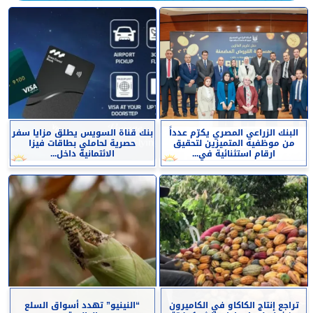
البنك الزراعي المصري يكرّم عدداً
بنك قناة السويس يطلق مزايا سفر
من موظفيه المتميزين لتحقيق
حصرية لحاملي بطاقات فيزا
ارقام استثنائية في...
الائتمانية داخل...
تراجع إنتاج الكاكاو في الكاميرون
“النينيو” تهدد أسواق السلع