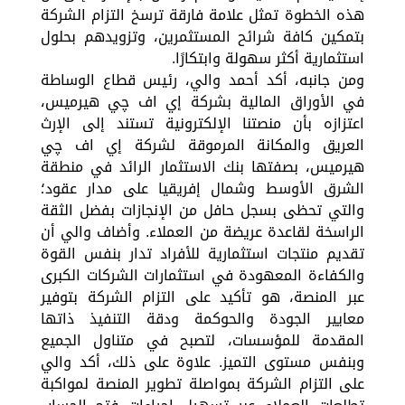
هذه الخطوة تمثل علامة فارقة ترسخ التزام الشركة
بتمكين كافة شرائح المستثمرين، وتزويدهم بحلول
استثمارية أكثر سهولة وابتكارًا.
ومن جانبه، أكد أحمد والي، رئيس قطاع الوساطة
في الأوراق المالية بشركة إي اف چي هيرميس،
اعتزازه بأن منصتنا الإلكترونية تستند إلى الإرث
العريق والمكانة المرموقة لشركة إي اف چي
هيرميس، بصفتها بنك الاستثمار الرائد في منطقة
الشرق الأوسط وشمال إفريقيا على مدار عقود؛
والتي تحظى بسجل حافل من الإنجازات بفضل الثقة
الراسخة لقاعدة عريضة من العملاء. وأضاف والي أن
تقديم منتجات استثمارية للأفراد تدار بنفس القوة
والكفاءة المعهودة في استثمارات الشركات الكبرى
عبر المنصة، هو تأكيد على التزام الشركة بتوفير
معايير الجودة والحوكمة ودقة التنفيذ ذاتها
المقدمة للمؤسسات، لتصبح في متناول الجميع
وبنفس مستوى التميز. علاوة على ذلك، أكد والي
على التزام الشركة بمواصلة تطوير المنصة لمواكبة