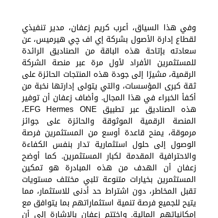
وفي هذا السياق، أعرب كريم زعفان، مدير تنفيذي
لقطاع إدارة الأصول بشركة إي اف چي هيرميس، عن
سعادته بإتاحة هذه الباقة من الصناديق الرائدة
للمستثمرين الأفراد لأول مرة عبر منصة الشركة
الرقمية، مشيرًا إلى جودة هذه المنتجات الحائزة على
ثقة كبرى المؤسسات، والتي يتولى إدارتها نخبة من
أكفأ الخبراء في هذا المجال. وأضاف زعفان أن توفير
هذه الصناديق عبر تطبيق EFG Hermes ONE،
المنصة الرقمية الموثوقة والحائزة على جوائز
مرموقة، يمنح قاعدة أوسع من المستثمرين فرصة
الوصول إلى حلول استثمارية تدار بنفس الكفاءة
والاحترافية المقدمة لكبار المستثمرين. كما أوضح
زعفان أن الهدف من هذه المبادرة هو تمكين
المستثمرين بخيارات متنوعة تلبي مختلف مستويات
تقبل المخاطر، دون اشتراط حد أدنى للاستثمار، مما
يتيح للجميع فرصة تنمية استثماراتهم بما يتوافق مع
إمكانياتهم المالية. واختتم زعفان بالإشارة إلى أن