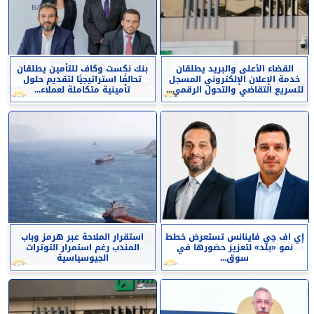
القضاء الأعلى والبريد يطلقان
بنك نكست وكاف للتأمين يطلقان
خدمة الإعلان الإلكتروني المسجل
تحالفًا استراتيجيًا لتقديم حلول
لتسريع التقاضي والتحول الرقمي...
تأمينية متكاملة لعملاء...
إي اف چي فاينانس تستعرض خطط
استقرار الملاحة عبر هرمز وباب
نمو «بلد» لتعزيز حضورها في
المندب رغم استمرار التوترات
سوق...
الجيوسياسية