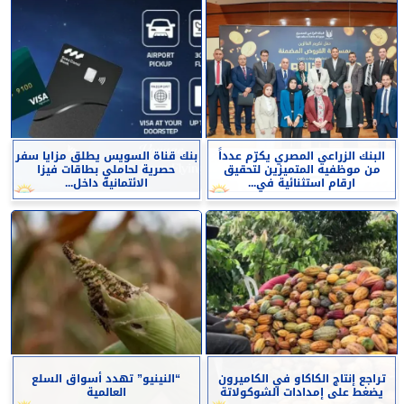
البنك الزراعي المصري يكرّم عدداً
بنك قناة السويس يطلق مزايا سفر
من موظفيه المتميزين لتحقيق
حصرية لحاملي بطاقات فيزا
ارقام استثنائية في...
الائتمانية داخل...
تراجع إنتاج الكاكاو في الكاميرون
“النينيو” تهدد أسواق السلع
يضغط على إمدادات الشوكولاتة
العالمية