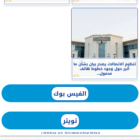
تنظيم الاتصالات يصدر بيان بشأن ما
أثير حول وجود خطوط هاتف
محمول...
الفيس بوك
تويتر
Tweets by elmashreqnews