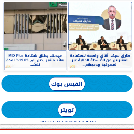
طارق سيف: آقاق واسعة لاستفادة
ميدبنك يطلق شهادة MID Plus
المغتربين من الأنشطة المالية غير
بعائد متغير يصل إلى 19.65% لمدة
المصرفية ودمجهم...
ثلاث...
الفيس بوك
تويتر
Tweets by elmashreqnews