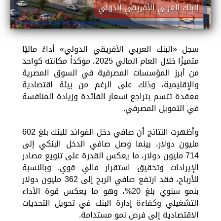
البنك العربي الأفريقي الدولي
سجل «البنك العربي الأفريقي الدولي» أداءً ماليًا
متميزًا خلال العام المالي 2025، مؤكداً مكانته كواحد
من أبرز المؤسسات المصرفية في السوق المصرية
والإقليمية، وذلك على الرغم من بيئة اقتصادية
معقدة تتسم بتراجع أسعار الفائدة وزيادة المنافسة
في التمويل المصرفي.
وأظهرت النتائج أن صافي دخل الفوائد للبنك بلغ 602
مليون دولار، بينما وصل صافي الدخل البنكي إلى
714 مليون دولار، ما يعكس القدرة على تنويع مصادر
الإيرادات وتحقيق استقرار مالي قوي. وبالنسبة
للأرباح، فقد ارتفع صافي الربح إلى 362 مليون دولار
بنمو سنوي بلغ 20%، وهو ما يعكس قوة الأداء
التشغيلي وكفاءة إدارة البنك في تحويل التحديات
الاقتصادية إلى فرص نمو مستدامة.