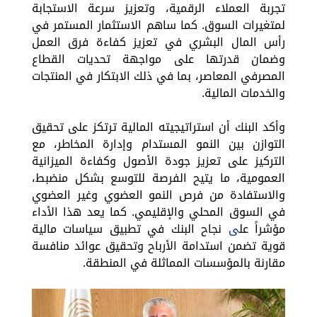
تجربة العملاء الرقمية، وتعزيز سرعة الاستجابة
لمتغيرات السوق. كما ساهم الاستثمار المستمر في
رأس المال البشري في تعزيز كفاءة فرق العمل
وضمان قدرتها على مواجهة تحديات القطاع
المصرفي المعاصر، بما في ذلك الابتكار في المنتجات
والخدمات المالية.
وأكد البنك أن استراتيجيته المالية ترتكز على تحقيق
التوازن بين النمو المستدام وإدارة المخاطر، مع
التركيز على تعزيز جودة الأصول وكفاءة الميزانية
العمومية، ما يتيح الفرصة للتوسع بشكل منضبط،
والاستفادة من فرص النمو العضوي وغير العضوي
في السوق المحلي والإقليمي. كما يعد هذا الأداء
مؤشراً عل
ى
نجاح البنك في تطبيق سياسات مالية
قوية تضمن استدامة الأرباح وتحقيق عوائد منافسة
مقارنة بالمؤسسات المماثلة في المنطقة.