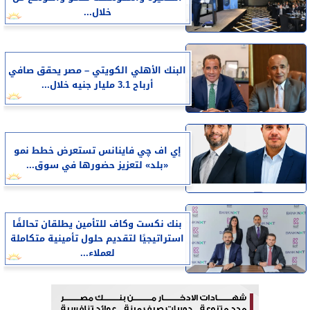
خلال...
البنك الأهلي الكويتي – مصر يحقق صافي
أرباح 3.1 مليار جنيه خلال...
إي اف چي فاينانس تستعرض خطط نمو
«بلد» لتعزيز حضورها في سوق...
بنك نكست وكاف للتأمين يطلقان تحالفًا
استراتيجيًا لتقديم حلول تأمينية متكاملة
لعملاء...