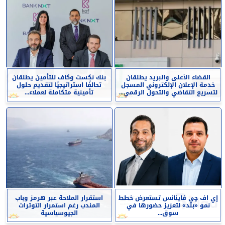
القضاء الأعلى والبريد يطلقان
بنك نكست وكاف للتأمين يطلقان
خدمة الإعلان الإلكتروني المسجل
تحالفًا استراتيجيًا لتقديم حلول
لتسريع التقاضي والتحول الرقمي...
تأمينية متكاملة لعملاء...
إي اف چي فاينانس تستعرض خطط
استقرار الملاحة عبر هرمز وباب
نمو «بلد» لتعزيز حضورها في
المندب رغم استمرار التوترات
سوق...
الجيوسياسية