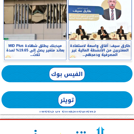
طارق سيف: آقاق واسعة لاستفادة
ميدبنك يطلق شهادة MID Plus
المغتربين من الأنشطة المالية غير
بعائد متغير يصل إلى 19.65% لمدة
المصرفية ودمجهم...
ثلاث...
الفيس بوك
تويتر
Tweets by elmashreqnews