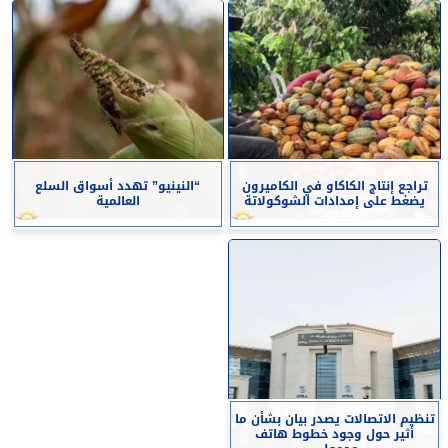
تراجع إنتاج الكاكاو في الكاميرون
“النينيو” تهدد أسواق السلع
يضغط على إمدادات الشوكولاتة
العالمية
تنظيم الاتصالات يصدر بيان بشأن ما
أثير حول وجود خطوط هاتف