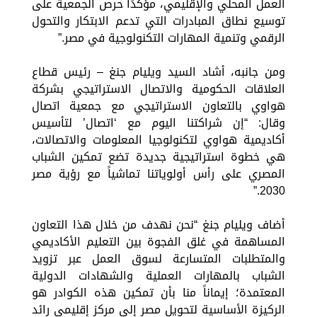
العمل المحلي والإقليمي، مؤكدًا حرص الجمعية على
توسيع نطاق المبادرات التي تدعم الابتكار والتحول
الرقمي وتنمية المهارات التكنولوجية في مصر.”
ومن جانبه، أشاد السيد ويليام جنغ – رئيس قطاع
العلاقات الحكومية والاتصال الاستراتيجي بشركة
هواوي بالتعاون الاستراتيجي مع جمعية اتصال
وقال: “إن شراكتنا اليوم مع ‘اتصال’ لتأسيس
أكاديمية هواوي لتكنولوجيا المعلومات والاتصالات،
هي خطوة استراتيجية جديدة تضع تمكين الشباب
المصري على رأس أولوياتنا تماشياً مع رؤية مصر
2030.”
أضاف ويليام جنغ “نحن نهدف من خلال هذا التعاون
المساهمة في غلق الفجوة بين التعليم الأكاديمي
والمتطلبات المتسارعة لسوق العمل عبر تزويد
الشباب بالمهارات العملية والشهادات الدولية
المعتمدة؛ إيماناً منا بأن تمكين هذه الكوادر هو
الركيزة الأساسية لتحويل مصر إلى مركز إقليمي رائد