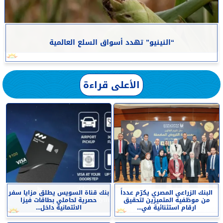
“النينيو” تهدد أسواق السلع العالمية
الأعلى قراءة
البنك الزراعي المصري يكرّم عدداً
بنك قناة السويس يطلق مزايا سفر
من موظفيه المتميزين لتحقيق
حصرية لحاملي بطاقات فيزا
ارقام استثنائية في...
الائتمانية داخل...