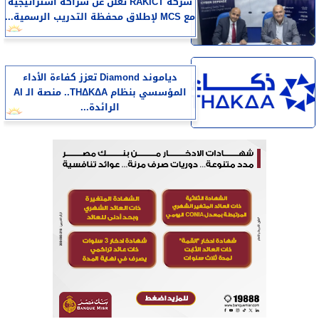
شركة RAKICT تعلن عن شراكة استراتيجية
مع MCS لإطلاق محفظة التدريب الرسمية...
دياموند Diamond تعزز كفاءة الأداء
المؤسسي بنظام THΔKΔA.. منصة الـ AI
الرائدة...