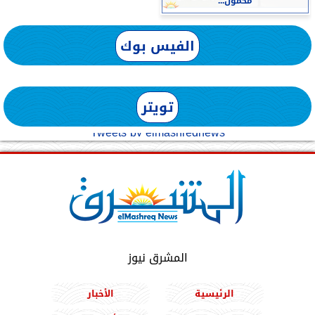
محمول...
الفيس بوك
تويتر
Tweets by elmashreqnews
المشرق نيوز
الرئيسية
الأخبار