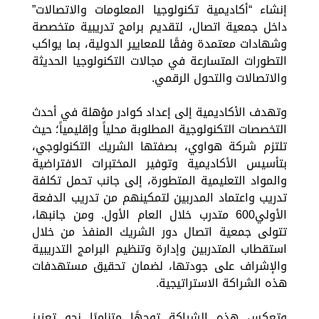
إنشاء “أكاديمية تكنولوجيا المعلومات والاتصالات”
داخل جمعية اتصال، لتقديم برامج تدريبية متخصصة
وشهادات معتمدة وفقًا للمعايير الدولية، بما يواكب
التطورات المتسارعة في مجالات التكنولوجيا الحديثة
والاتصالات والتحول الرقمي.
وتهدف الأكاديمية إلى إعداد كوادر مؤهلة في أحدث
التخصصات التكنولوجية المطلوبة محلياً وإقليمياً؛ حيث
تلتزم شركة هواوي، بصفتها الشريك التكنولوجي،
بتأسيس الأكاديمية وتوفير المختبرات الافتراضية
والمواد التعليمية المتطورة، إلى جانب تحمل تكلفة
تدريب واعتماد المدربين لتمكينهم من تدريب الدفعة
الأولي600 متدرب خلال العام الأول. ومن جانبها،
تتولى جمعية اتصال دور الشريك المنفذ من خلال
استقطاب المتدربين وإدارة وتنظيم البرامج التدريبية
والإشراف على جودتها، لضمان تحقيق مستهدفات
هذه الشراكة الاستراتيجية.
وتعكس هذه الشراكة توجهًا متناميًا نحو تعزيز