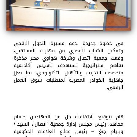
في خطوة جديدة لدعم مسيرة التحول الرقمي
وتمكين الشباب المصري من مهارات المستقبل،
وقعت جمعية اتصال وشركة هواوي مصر مذكرة
تفاهم استراتيجية تستهدف تأسيس أكاديمية
متخصصة للتدريب والتأهيل التكنولوجي، بما يعزز
جاهزية الكوادر المصرية لمتطلبات سوق العمل
الرقمي.
قام بتوقيع الاتفاقية كل من المهندس حسام
مجاهد، رئيس مجلس إدارة جمعية ‘اتصال’، السيد /
ويليام جنغ – رئيس قطاع العلاقات الحكومية