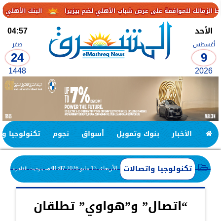
فقة على عرض شباب الأهلي لضم بيزيرا
البنك الأهلي الكويتي – مصر يحقق صافي أرباح 3.1 مليار جن
الأحد
04:57
أغسطس
صفر
24
9
1448
2026
الأخبار
بنوك وتمويل
أسواق
نجوم
تكنولوجيا وا
تكنولوجيا واتصالات
الأربعاء، 13 مايو 2026
01:07 مـ
بتوقيت القاهرة
“اتصال” و”هواوي” تطلقان