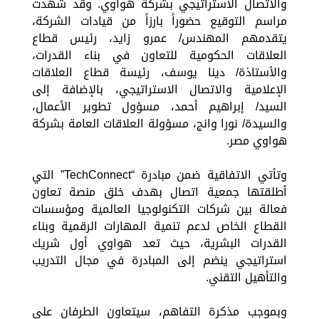
والاتصال الاستراتيجي بشركة هواوي. وقد شهدت
مراسم التوقيع حضوراً بارزاً من قيادات الشركة،
يتقدمهم المهندس/ عمرو زايد، رئيس قطاع
العلاقات الحكومية للتعاون في بناء القدرات،
والأستاذة/ دينا يوسف، رئيسة قطاع العلاقات
الإعلامية والاتصال الاستراتيجي، بالإضافة إلى
السيد/ إبراهيم أحمد، مسؤول تطوير الأعمال،
والسيدة/ نورا وانج، مسؤولة العلاقات العامة بشركة
هواوي مصر.
وتأتي الاتفاقية ضمن مبادرة “TechConnect” التي
أطلقتها جمعية اتصال بهدف خلق منصة تعاون
فعالة بين شركات التكنولوجيا العالمية ومؤسسات
القطاع الخاص لدعم تنمية المهارات الرقمية وبناء
القدرات البشرية، حيث تعد هواوي أول شريك
استراتيجي ينضم إلى المبادرة في مجال التدريب
والتأهيل التقني.
وبموجب مذكرة التفاهم، سيتعاون الطرفان على