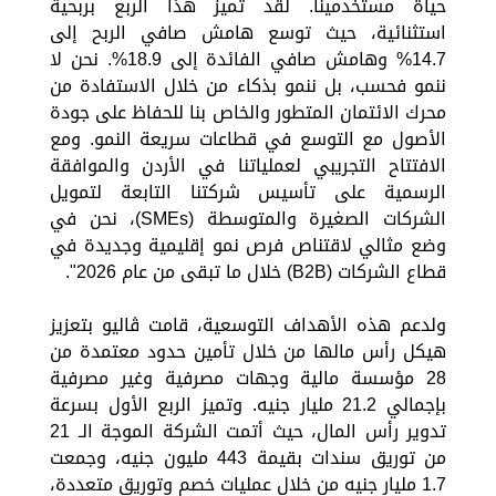
حياة مستخدمينا. لقد تميز هذا الربع بربحية
استثنائية، حيث توسع هامش صافي الربح إلى
14.7% وهامش صافي الفائدة إلى 18.9%. نحن لا
ننمو فحسب، بل ننمو بذكاء من خلال الاستفادة من
محرك الائتمان المتطور والخاص بنا للحفاظ على جودة
الأصول مع التوسع في قطاعات سريعة النمو. ومع
الافتتاح التجريبي لعملياتنا في الأردن والموافقة
الرسمية على تأسيس شركتنا التابعة لتمويل
الشركات الصغيرة والمتوسطة (SMEs)، نحن في
وضع مثالي لاقتناص فرص نمو إقليمية وجديدة في
قطاع الشركات (B2B) خلال ما تبقى من عام 2026".
ولدعم هذه الأهداف التوسعية، قامت ڤاليو بتعزيز
هيكل رأس مالها من خلال تأمين حدود معتمدة من
28 مؤسسة مالية وجهات مصرفية وغير مصرفية
بإجمالي 21.2 مليار جنيه. وتميز الربع الأول بسرعة
تدوير رأس المال، حيث أتمت الشركة الموجة الـ 21
من توريق سندات بقيمة 443 مليون جنيه، وجمعت
1.7 مليار جنيه من خلال عمليات خصم وتوريق متعددة،