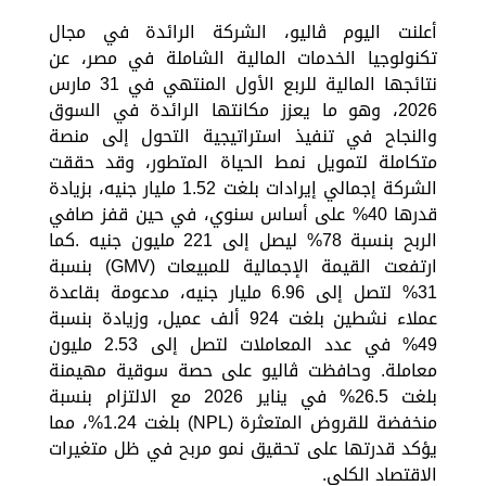
أعلنت اليوم ڤاليو، الشركة الرائدة في مجال
تكنولوجيا الخدمات المالية الشاملة في مصر، عن
نتائجها المالية للربع الأول المنتهي في 31 مارس
2026، وهو ما يعزز مكانتها الرائدة في السوق
والنجاح في تنفيذ استراتيجية التحول إلى منصة
متكاملة لتمويل نمط الحياة المتطور، وقد حققت
الشركة إجمالي إيرادات بلغت 1.52 مليار جنيه، بزيادة
قدرها 40% على أساس سنوي، في حين قفز صافي
الربح بنسبة 78% ليصل إلى 221 مليون جنيه .كما
ارتفعت القيمة الإجمالية للمبيعات (GMV) بنسبة
31% لتصل إلى 6.96 مليار جنيه، مدعومة بقاعدة
عملاء نشطين بلغت 924 ألف عميل، وزيادة بنسبة
49% في عدد المعاملات لتصل إلى 2.53 مليون
معاملة. وحافظت ڤاليو على حصة سوقية مهيمنة
بلغت 26.5% في يناير 2026 مع الالتزام بنسبة
منخفضة للقروض المتعثرة (NPL) بلغت 1.24%، مما
يؤكد قدرتها على تحقيق نمو مربح في ظل متغيرات
الاقتصاد الكلي.