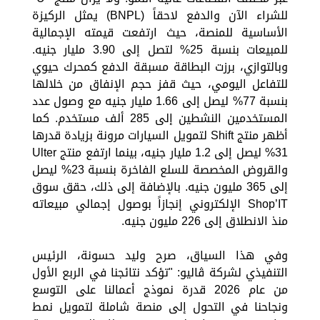
للشراء الآن والدفع لاحقاً (BNPL) يمثل الركيزة
الأساسية للمنصة، حيث ارتفعت قيمته الإجمالية
للمبيعات بنسبة 25% لتصل إلى 3.90 مليار جنيه.
وبالتوازي، برزت البطاقة مسبقة الدفع كمحرك حيوي
للتفاعل اليومي، حيث قفز حجم الإنفاق من خلالها
بنسبة 77% ليصل إلى 1.66 مليار جنيه مع وصول عدد
المستخدمين النشطين إلى 285 ألف مستخدم. كما
أظهر منتج Shift لتمويل السيارات مرونة بزيادة قدرها
31% ليصل إلى 1.2 مليار جنيه، بينما ارتفع منتج Ulter
والقروض المخصصة للسلع الفاخرة بنسبة 23% ليصل
إلى 365 مليون جنيه. بالإضافة إلى ذلك، حقق سوق
Shop’IT الإلكتروني إنجازاً بوصول إجمالي مبيعاته
منذ الانطلاق إلى 226 مليون جنيه.
وفي هذا السياق، صرح وليد حسونة، الرئيس
التنفيذي لشركة ڤاليو: "تؤكد نتائجنا في الربع الأول
من عام 2026 قدرة نموذج أعمالنا على التوسع
ونجاحنا في التحول إلى منصة شاملة لتمويل نمط