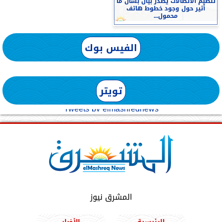
تنظيم الاتصالات يصدر بيان بشأن ما
أثير حول وجود خطوط هاتف
محمول...
الفيس بوك
تويتر
Tweets by elmashreqnews
المشرق نيوز
الرئيسية
الأخبار