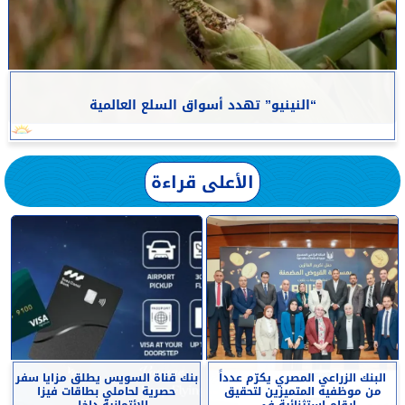
“النينيو” تهدد أسواق السلع العالمية
الأعلى قراءة
البنك الزراعي المصري يكرّم عدداً
بنك قناة السويس يطلق مزايا سفر
من موظفيه المتميزين لتحقيق
حصرية لحاملي بطاقات فيزا
ارقام استثنائية في...
الائتمانية داخل...