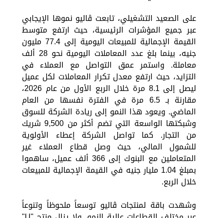
على الصعيد التشغيلي، تابعت ڤاليو نموها الإيجابي
عبر جميع المؤشرات الرئيسية، حيث ارتفع متوسط
القيمة الإجمالية للمبيعات اليومية إلى 77.4 مليون
جنيه، بينما بلغ عدد المعاملات اليومية نحو 28 ألف
معاملة. واستمر عمق التواصل مع العملاء في
التزايد، حيث ارتفع معدل تكرار المعاملات لكل عميل
ليصل إلى 8.1 مرة خلال الربع الأول من عام 2026،
مقارنة بـ 6.5 مرة في الفترة نفسها من العام
الماضي. ويعود هذا النمو إلى ريادة الشركة للسوق
وشبكتها الواسعة التي تضم أكثر من 9,500 شريك
من التجار. كما تواصل الشركة إعطاء الأولوية
للشمول المالي، حيث وصل قطاع العملاء غير
المتعاملين مع البنوك إلى 366 ألف عميل، ساهموا
بمبلغ 1.04 مليار جنيه في القيمة الإجمالية للمبيعات
خلال الربع.
وشهدت باقة لمنتجات ڤاليو توسعاً ملحوظاً وتنوعاً
عبر مختلف القطاعات عالية النمو. ولا يزال منتج "U"