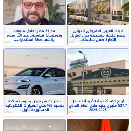
البنك العربى الافريقى الدولى
مدينة مصر تحقق مبيعات
ينظم جلسة متخصصة حول تمويل
وتسليمات قياسية.. عبد الله سلام
التجارة ضمن سلسلة...
يكشف خطة استثمارات...
أرباح الإسكندرية للأدوية لتسجل
مصر تدرس فرض رسوم جمركية
527.7 مليون جنيه خلال العام المالي
بنسبة 5% على السيارات الكهربائية
2025-2026
المستوردة لأول...