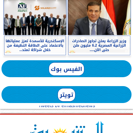
وزير الزراعة يعلن تجاوز الصادرات
الإسكندرية للأسمدة تعزز عملياتها
الزراعية المصرية 6.2 مليون طن
بالاعتماد على الطاقة النظيفة من
حتى الآن.....
خلال شراكة تمتد...
الفيس بوك
تويتر
Tweets by elmashreqnews