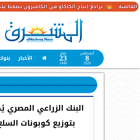
تراجع إنتاج الكاكاو في الكاميرون يضغط على إمدادات ال
أغسطس
صفر
23
8
الأخبار
بنوك
1448
2026
البنك الزراعي المصري ي
بتوزيع كوبونات السلع ا