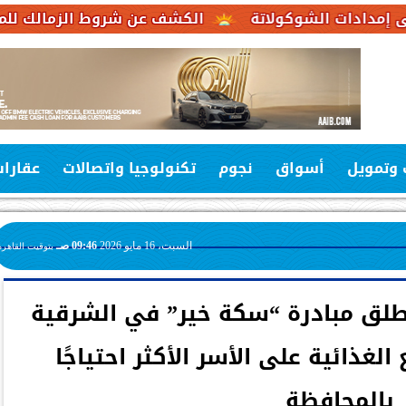
شوكولاتة
الكشف عن شروط الزمالك للموافقة على عر
 وتمويل
أسواق
نجوم
تكنولوجيا واتصالات
عقارا
السبت، 16 مايو 2026
09:46 صـ
بتوقيت القاهرة
ُطلق مبادرة “سكة خير” في الشرقية
لغذائية على الأسر الأكثر احتياجًا
بالمحافظة