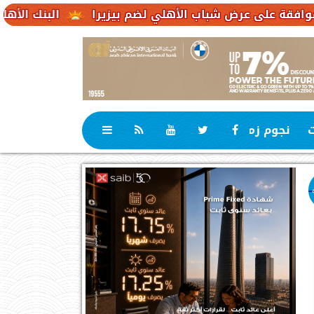
ض شباب الأهلي لضم بيزيرا
البنك الأهلي الكويتي – مصر يحقق صافي أرباح .1
ت
نجوم زمان
رياضة