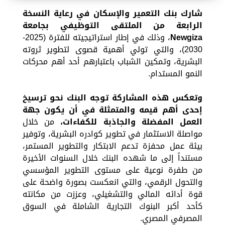
شارك بنك التعمير والإسكان
في رعاية النسخة
الرابعة من الملتقى التوظيفي بجامعة
Newgiza
، وذلك في إطار استراتيجيته للفترة (2025-
2030)، والتي تولي أهمية قصوى لتطوير ثروته
البشرية، وتمكين الشباب باعتبارهم أحد أهم محركات
النمو المستدام.
وتعكس هذه المشاركة توجه البنك نحو ترسيخ
إحدى أهم قيمه والمتمثلة في أن يكون جهة
العمل المفضلة والجاذبة للكفاءات،
من خلال
مواصلة الاستثمار في تطوير كوادره البشرية، وتوفير
بيئة عمل محفزة تدعم الابتكار والتطوير المستمر،
مستنداً إلى ما شهده البنك خلال السنوات الأخيرة
من طفرة نوعية على مستوى التطوير المؤسسي
والتحول الرقمي، والتي انعكست بصورة واضحة على
قوة أدائه المالي والتشغيلي، وعززت من مكانته
كأحد أكبر البنوك التجارية الشاملة في السوق
المصرفي المصري.