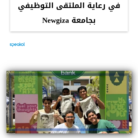
في رعاية الملتقى التوظيفي
بجامعة Newgiza