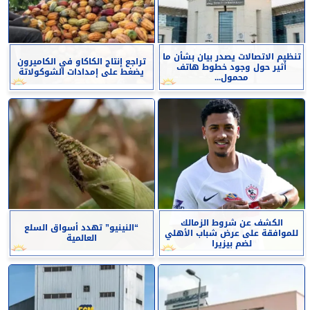
تنظيم الاتصالات يصدر بيان بشأن ما
تراجع إنتاج الكاكاو في الكاميرون
أثير حول وجود خطوط هاتف
يضغط على إمدادات الشوكولاتة
محمول...
الكشف عن شروط الزمالك
“النينيو” تهدد أسواق السلع
للموافقة على عرض شباب الأهلي
العالمية
لضم بيزيرا