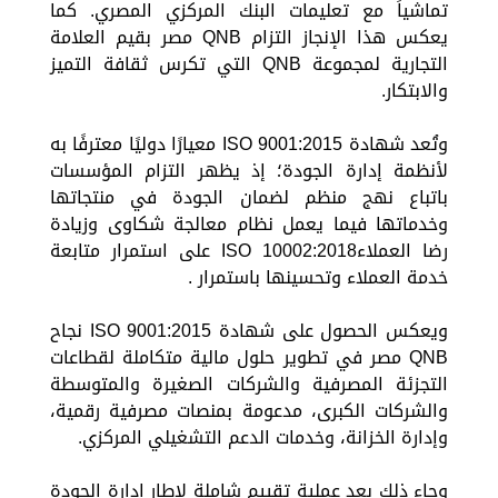
تماشياً مع تعليمات البنك المركزي المصري. كما
يعكس هذا الإنجاز التزام QNB مصر بقيم العلامة
التجارية لمجموعة QNB التي تكرس ثقافة التميز
والابتكار.
وتُعد شهادة ISO 9001:2015 معيارًا دوليًا معترفًا به
لأنظمة إدارة الجودة؛ إذ يظهر التزام المؤسسات
باتباع نهج منظم لضمان الجودة في منتجاتها
وخدماتها فيما يعمل نظام معالجة شكاوى وزيادة
رضا العملاءISO 10002:2018 على استمرار متابعة
خدمة العملاء وتحسينها باستمرار .
ويعكس الحصول على شهادة ISO 9001:2015 نجاح
QNB مصر في تطوير حلول مالية متكاملة لقطاعات
التجزئة المصرفية والشركات الصغيرة والمتوسطة
والشركات الكبرى، مدعومة بمنصات مصرفية رقمية،
وإدارة الخزانة، وخدمات الدعم التشغيلي المركزي.
وجاء ذلك بعد عملية تقييم شاملة لإطار إدارة الجودة