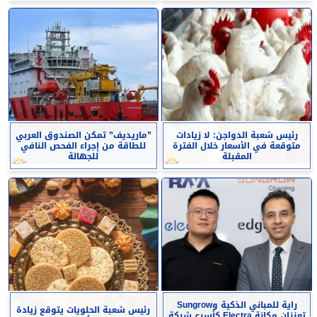
رئيس شعبة الدواجن: لا زيادات
”ماريديف” تمكن الصندوق العربي
متوقعة في الأسعار خلال الفترة
للطاقة من إجراء الفحص النافي
المقبلة
للجهالة
راية للمباني الذكية وSungrow
رئيس شعبة الحلويات يتوقع زيادة
تعززان مكانة Electra كأسرع شبكة