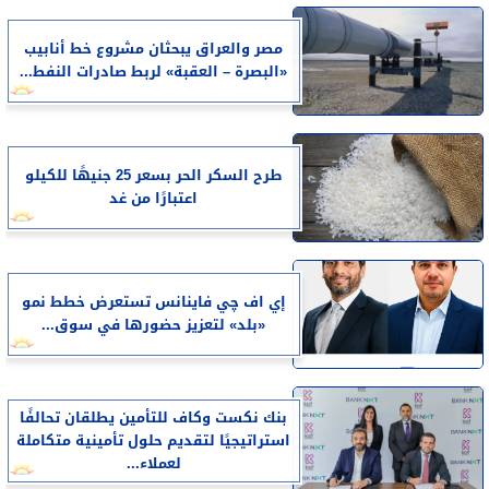
مصر والعراق يبحثان مشروع خط أنابيب
«البصرة – العقبة» لربط صادرات النفط...
طرح السكر الحر بسعر 25 جنيهًا للكيلو
اعتبارًا من غد
إي اف چي فاينانس تستعرض خطط نمو
«بلد» لتعزيز حضورها في سوق...
بنك نكست وكاف للتأمين يطلقان تحالفًا
استراتيجيًا لتقديم حلول تأمينية متكاملة
لعملاء...