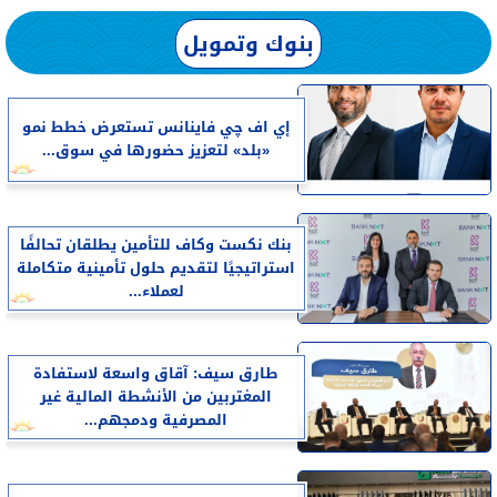
بنوك وتمويل
إي اف چي فاينانس تستعرض خطط نمو
«بلد» لتعزيز حضورها في سوق...
بنك نكست وكاف للتأمين يطلقان تحالفًا
استراتيجيًا لتقديم حلول تأمينية متكاملة
لعملاء...
طارق سيف: آقاق واسعة لاستفادة
المغتربين من الأنشطة المالية غير
المصرفية ودمجهم...