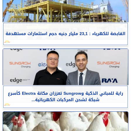
القابضة للكهرباء : 23,1 مليار جنيه حجم استثمارات مستهدفة
راية للمباني الذكية وSungrow تعززان مكانة Electra كأسرع
شبكة لشحن المركبات الكهربائية...