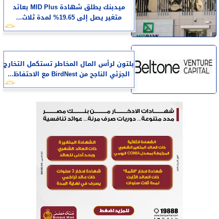
ميدبنك يطلق شهادة MID Plus بعائد
متغير يصل إلى 19.65% لمدة ثلاث...
بلتون لرأس المال المخاطر تستكمل التخارج
الجزئي الناجح من BirdNest مع الاحتفاظ...