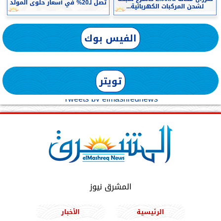
تصل لـ20% في أسعار حلوى المولد
لشحن المركبات الكهربائية...
الفيس بوك
تويتر
Tweets by elmashreqnews
المشرق نيوز
الرئيسية
الأخبار