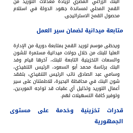
البنك الزراعي المصري لزيادة معدلات التوريد من
القمح المحلي لمساندة جهود الدولة في استلام
محصول القمح الاستراتيجى.
متابعة ميدانية لضمان سير العمل
ويحظى موسم توريد القمح بمتابعة دورية من الإدارة
العليا للبنك من خلال جولات ميدانية مستمرة للشون
والسعات التخزينية التابعة للبنك، آخرها قيام وفد
البنك برئاسة محمد أبو السعود، الرئيس التنفيذي،
وسامي عبد الصادق نائب الرئيس التنفيذي، بتفقد
شون البنك في محافظة البحيرة، للاطمئنان على سير
أعمال التوريد وتذليل أي عقبات قد تواجه الموردين،
وتوفير كافة التسهيلات لهم.
قدرات تخزينية وخدمة على مستوى
الجمهورية