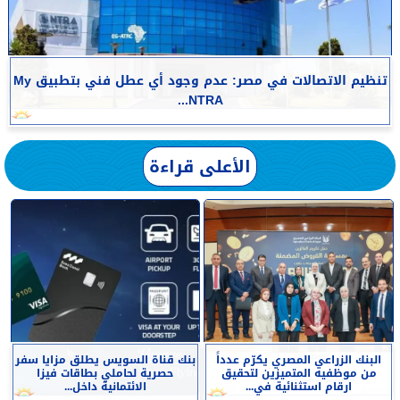
تنظيم الاتصالات في مصر: عدم وجود أي عطل فني بتطبيق My
NTRA...
الأعلى قراءة
البنك الزراعي المصري يكرّم عدداً
بنك قناة السويس يطلق مزايا سفر
من موظفيه المتميزين لتحقيق
حصرية لحاملي بطاقات فيزا
ارقام استثنائية في...
الائتمانية داخل...