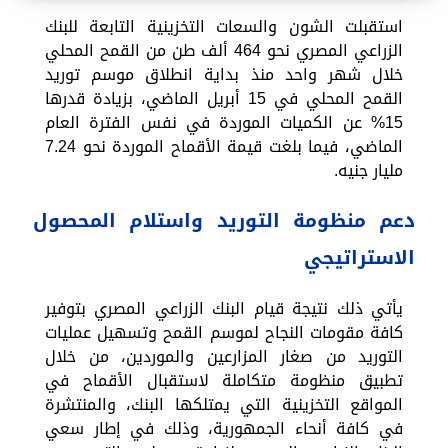
استقبلت الشون والسعات التخزينية التابعة للبنك
الزراعي المصري نحو 464 ألف طن من القمح المحلي
خلال شهر واحد منذ بداية انطلاق موسم توريد
القمح المحلي في 15 أبريل الماضي، بزيادة قدرها
15% عن الكميات الموردة في نفس الفترة العام
الماضي، فيما بلغت قيمة الأقماح الموردة نحو 7.24
مليار جنيه.
دعم منظومة التوريد واستلام المحصول
الاستراتيجي
يأتي ذلك نتيجة قيام البنك الزراعي المصري بتوفير
كافة مقومات النجاح لموسم القمح وتسهيل عمليات
التوريد من صغار المزارعين والموردين، من خلال
تطبيق منظومة متكاملة لاستقبال الأقماح في
المواقع التخزينية التي يمتلكها البنك، والمنتشرة
في كافة أنحاء الجمهورية، وذلك في إطار سعي