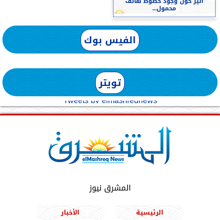
أثير حول وجود خطوط هاتف
محمول...
الفيس بوك
تويتر
Tweets by elmashreqnews
المشرق نيوز
الرئيسية
الأخبار