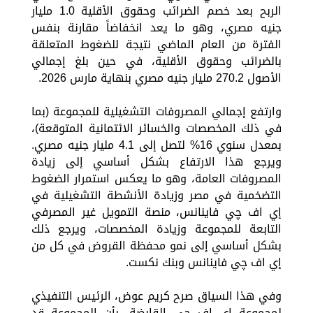
الربح بعد خصم الضرائب وحقوق الأقلية 1.0 مليار
جنيه مصري، وهو ما يعد انخفاضاً مقارنة بنفس
الفترة من العام الماضي نتيجة للضغوط المتعلقة
بالضرائب وحقوق الأقلية، في حين بلغ إجمالي
الأصول 270.2 مليار جنيه مصري بنهاية مارس 2026.
وارتفع إجمالي المصروفات التشغيلية للمجموعة (بما
في ذلك المخصصات والخسائر الائتمانية المتوقعة)،
بمعدل سنوي 16% لتصل إلى 4.1 مليار جنيه مصري.
ويرجع هذا الارتفاع بشكل أساسي إلى زيادة
المصروفات العامة، وهو ما يعكس استمرار الضغوط
التضخمية في مصر وزيادة الأنشطة التشغيلية في
إي اف چي فاينانس، منصة التمويل غير المصرفي
التابعة للمجموعة وزيادة المخصصات، ويرجع ذلك
بشكل أساسي إلى نمو محفظة القروض في كل من
إي اف چي فاينانس وبنك نكست.
وفي هذا السياق صرح كريم عوض، الرئيس التنفيذي
لمجموعة إي اف چي القابضة، بأن المجموعة قد