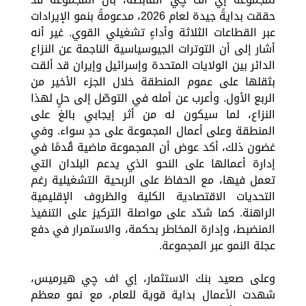
حققت بدايةً جيدة لعام 2026، مدعومةً بنمو الإيرادات
عبر القطاعات الثلاثة وأداءٍ تشغيلي القوي. غير أنه
أشار إلى أن التوترات الجيوسياسية الناجمة عن النزاع
الدائر بين الولايات المتحدة وإسرائيل وإيران قد ألقت
بثقلها على عموم المنطقة خلال الجزء الأخير من
الربع الأول. وأعرب عن أمله في التوصّل إلى حلٍ لهذا
النزاع، لما سيكون له من أثر إيجابي بالغ على
المنطقة وعلى أعمال المجموعة على حدٍ سواء. وفي
غضون ذلك، أكد عوض أن المجموعة ماضية قُدمًا في
إدارة أعمالها على النحو الذي يدعم البلدان التي
تعمل فيها، مع الحفاظ على الربحية التشغيلية رغم
التحديات الاقتصادية الكلية والظروف الإقليمية
الراهنة. كما شدّد على مواصلة التركيز على التنفيذ
المنضبط، وإدارة المخاطر بحكمة، والاستمرار في دفع
عجلة النمو عبر المجموعة.
وعلى صعيد بنك الاستثمار، إي اف چي هيرميس،
شهدت الأعمال بداية قوية للعام، مع نمو معظم