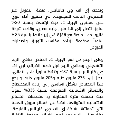
ونجحت إي اف چي فاينانس، منصة التمويل غير
المصرفي التابعة للمجموعة، في تحقيق أداء قوي
على مستوى الإيرادات، حيث ارتفعت بنسبة 20%
سنويًا لتصل إلى 1.6 مليار جنيه مصري. وقادت شركة
ڤاليو نمو المنصة مع قفزة في إيراداتها بنسبة 85%
سنوياً، مدفوعة بزيادة مكاسب التوريق وإصدارات
القروض.
وعلى الرغم من نمو الإيرادات، انخفض صافي الربح
التشغيلي وصافي الربح قبل خصم الضرائب لإي اف
چي فاينانس بنسبة 37% و47% سنوياً على التوالي،
ليصل إلى 276 مليون جنيه و205 مليون جنيه. ويرجع
هذا الانخفاض بشكل أساسي إلى زيادة المخصصات
والخسائر الائتمانية المتوقعة بنسبة 335% سنوياً
حيث تضمنت فترة المقارنة رد مخصصات الخسائر
الائتمانية المتوقعة، فضلاً عن خسائر فروق العملة
التي تحملتها شركة إي اف چي فاينانس القابضة.
وبلغ صافي الربح بعد خصم الضرائب وحقوق الأقلية