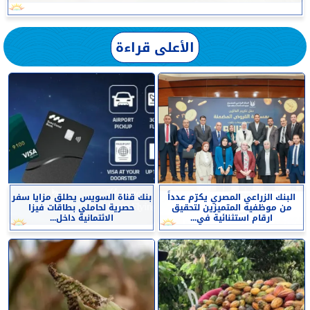
الأعلى قراءة
البنك الزراعي المصري يكرّم عدداً
بنك قناة السويس يطلق مزايا سفر
من موظفيه المتميزين لتحقيق
حصرية لحاملي بطاقات فيزا
ارقام استثنائية في...
الائتمانية داخل...