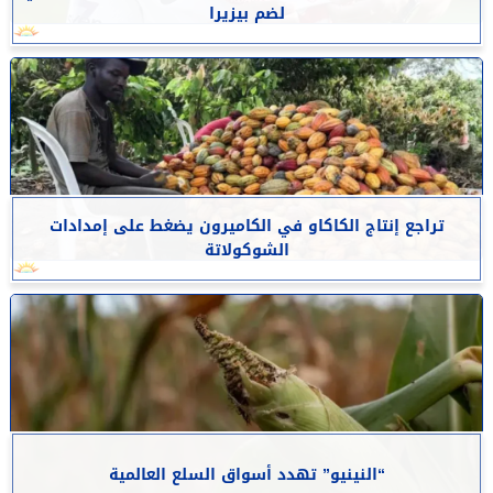
لضم بيزيرا
تراجع إنتاج الكاكاو في الكاميرون يضغط على إمدادات
الشوكولاتة
“النينيو” تهدد أسواق السلع العالمية