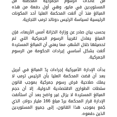
من عائدات الرسوم الجمركية المحصلة من
المستوردين في مايو، وهي أول دفعة من هذه
المبالغ منذ أن ألغت المحكمة العليا أحد المكونات
الرئيسية لسياسة الرئيس دونالد ترمب التجارية.
بحسب بيان صادر عن وزارة الخزانة أمس الأربعاء، فإن
المبلغ يعادل تقريباً الرسوم الجمركية التي تم
تحصيلها خلال الشهر، مما يعني أن المبالغ المستردة
ألغت بشكل أساسي إيرادات الحكومة من الرسوم
الجمركية.
بدأت الإدارة الأميركية إجراءات ردّ المبالغ في أبريل
بعد أن قضت المحكمة العليا بأن الرئيس ترمب لا
يملك صلاحية فرض رسوم جمركية بموجب قانون
سلطات الطوارئ الاقتصادية الدولية. إلا أن حجم
المبالغ المستردة لا يزال غير واضح بعد أن استأنفت
الإدارة قرار المحكمة بردّ مبلغ 166 مليار دولار، الذي
جُمع بموجب هذا القانون، إلى جميع المستوردين
الذين دفعوه.