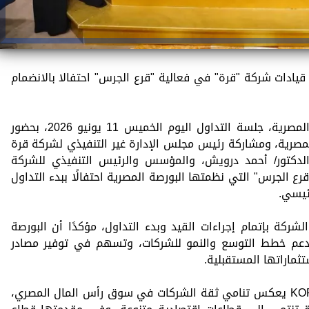
يادات شركة "قرة" في فعالية "قرع الجرس" احتفالا بالانضمام
افتتح السيد/ عمر رضوان، رئيس البورصة المصرية، جلسة التداول اليوم الخميس 11 يونيو 2026، بحضور
مصرية، ومشاركة رئيس مجلس الإدارة غير التنفيذي لشركة قرة
وعات الطاقة والاستثمار"KORRA" الدكتور/ أحمد درويش، والمؤسس والرئيس التنفيذي للشركة
 الجرس" التي نظمتها البورصة المصرية احتفالًا ببدء التداول
ئيسي.
شركة بإتمام إجراءات القيد وبدء التداول، مؤكدًا أن البورصة
تدعم خطط التوسع والنمو للشركات، وتسهم في توفير مصادر
ثماراتها المستقبلية.
وأضاف رضوان أن إدراج أسهم شركة KORRA يعكس تنامي ثقة الشركات في سوق رأس المال المصري،