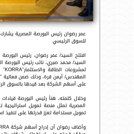
عمر رضوان رئيس البورصة المصرية يشارك ق
للسوق الرئيسي
السيد/ محمد صبري، نائب رئيس البورصة ال
لمشر
المهندس/ أيمن قرة، وذلك ضمن فعالية "قرع
على أسهم الشركة بعد قيدها بالسوق الر
وخلال كلمته، هنأ رئيس البورصة قيادات ال
المصرية تمثل منصة تمويل استراتيجية 
تمويل مستدامة تعزز قدرتها على تنفيذ است