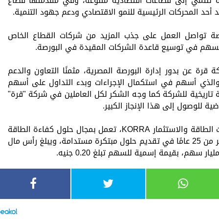
 تنتمي إلى قطاعات اقتصادية متنوعة، وفي مقدمتها قطاع
د أحد المحركات الرئيسية للنمو الاقتصادي ودعم جهود التنمية.
رصة تواصل العمل على جذب المزيد من شركات القطاع الخاص
يسهم في توسيع قاعدة الشركات المقيدة في البورصة.
رة عن بدور إدارة البورصة المصرية، مثمنًا التعاون والدعم
 والذي أسهم في استكمال الإجراءات وبدء التداول على أسهم
تاريخية للشركة كما وجه الشكر لكل العاملين في شركة "قرة"
 للوصول إلى هذا الإنجاز الكبير.
ومن الجدير بالذكر أن شركة قرة لمشروعات الطاقة والاستثمار KORRA، تعمل بمجال حلول كفاءة الطاقة
وخدمات المقاولات، وتمتلك خبرة تمتد لأكثر من 25 عامًا في تقديم حلول مبتكرة مستدامة، ويبلغ رأس مال