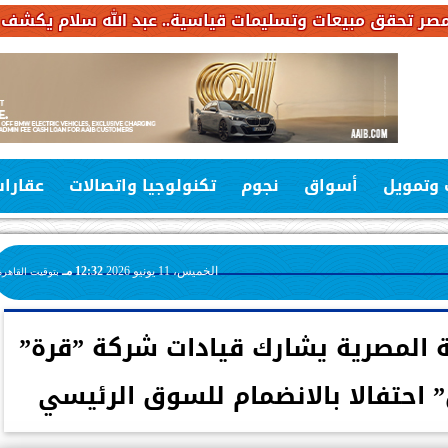
ليمات قياسية.. عبد الله سلام يكشف خطة استثمارات بـ6.4 مليار جنيه خلال 
 وتمويل
أسواق
نجوم
تكنولوجيا واتصالات
عقارا
الخميس، 11 يونيو 2026
12:32 مـ
بتوقيت القاهرة
 المصرية يشارك قيادات شركة ”قرة”
 احتفالا بالانضمام للسوق الرئيسي