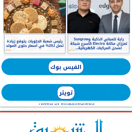
راية للمباني الذكية وSungrow
رئيس شعبة الحلويات يتوقع زيادة
تعززان مكانة Electra كأسرع شبكة
تصل لـ20% في أسعار حلوى المولد
لشحن المركبات الكهربائية...
الفيس بوك
تويتر
Tweets by elmashreqnews