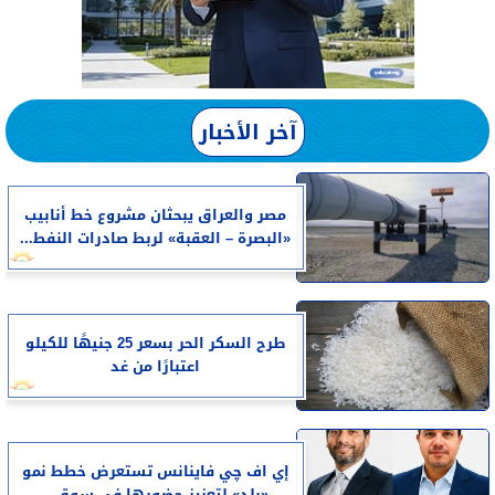
آخر الأخبار
مصر والعراق يبحثان مشروع خط أنابيب
«البصرة – العقبة» لربط صادرات النفط...
طرح السكر الحر بسعر 25 جنيهًا للكيلو
اعتبارًا من غد
إي اف چي فاينانس تستعرض خطط نمو