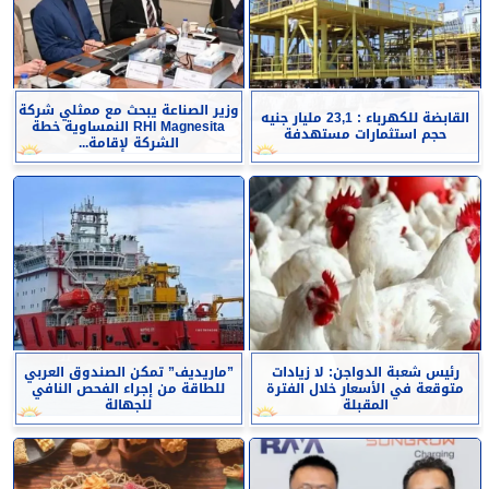
وزير الصناعة يبحث مع ممثلي شركة
القابضة للكهرباء : 23,1 مليار جنيه
RHI Magnesita النمساوية خطة
حجم استثمارات مستهدفة
الشركة لإقامة...
رئيس شعبة الدواجن: لا زيادات
”ماريديف” تمكن الصندوق العربي
متوقعة في الأسعار خلال الفترة
للطاقة من إجراء الفحص النافي
المقبلة
للجهالة