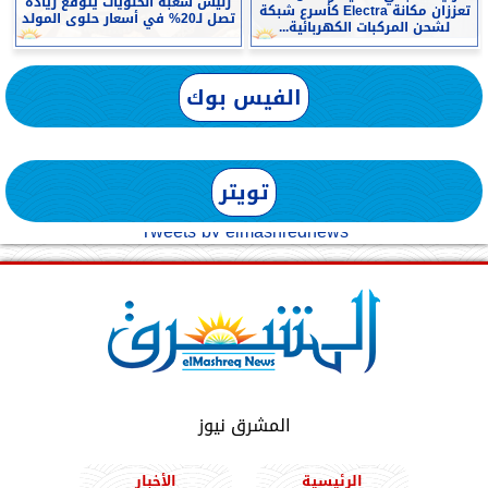
رئيس شعبة الحلويات يتوقع زيادة
تعززان مكانة Electra كأسرع شبكة
تصل لـ20% في أسعار حلوى المولد
لشحن المركبات الكهربائية...
الفيس بوك
تويتر
Tweets by elmashreqnews
المشرق نيوز
الرئيسية
الأخبار