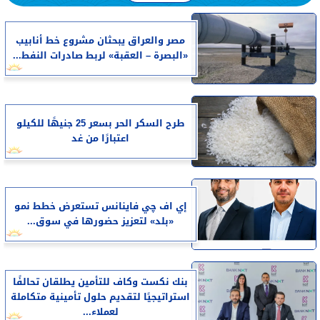
مصر والعراق يبحثان مشروع خط أنابيب
«البصرة – العقبة» لربط صادرات النفط...
طرح السكر الحر بسعر 25 جنيهًا للكيلو
اعتبارًا من غد
إي اف چي فاينانس تستعرض خطط نمو
«بلد» لتعزيز حضورها في سوق...
بنك نكست وكاف للتأمين يطلقان تحالفًا
استراتيجيًا لتقديم حلول تأمينية متكاملة
لعملاء...