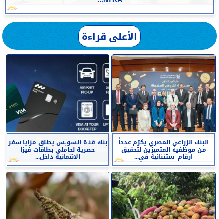
NTRA...
الأعلى قراءة
البنك الزراعي المصري يكرّم عدداً
بنك قناة السويس يطلق مزايا سفر
من موظفيه المتميزين لتحقيق
حصرية لحاملي بطاقات فيزا
ارقام استثنائية في...
الائتمانية داخل...