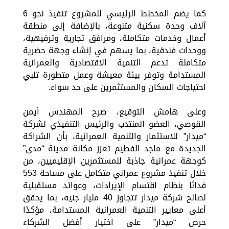
كما يضم المخطط الرئيسي للمشروع تنفيذ نحو 6
آلاف وحدة سكنية متنوعة، بالإضافة إلى منطقة
أعمال وخدمات متكاملة، ومرافق تجارية وترفيهية،
ووحدات فندقية، بما يسهم في إنشاء وجهة حضرية
متكاملة تدعم التنمية الاقتصادية والعمرانية
المستدامة وتوفر بيئة معيشة وعمل متطورة تلبي
احتياجات السكان والمستثمرين على حد سواء.
وعلى هامش التوقيع، صرح المهندس أيمن
القوصي، العضو المنتدب والرئيس التنفيذي لشركة
“ميدار” للاستثمار والتنمية العمرانية، بأن الشراكة
الجديدة مع ماجد الفطيم تعزز مكانة مدينة “مدى”
كوجهة عمرانية جاذبة للمستثمرين الإقليميين، من
خلال تنفيذ مشروع عمراني متكامل على مساحة 553
فدانًا بنظام اقتسام الإيرادات، وعوائد مستقبلية
لصالح شركة ميدار تتجاوز 40 مليار جنيه، بما يحقق
أعلى معايير التنمية العمرانية المستدامة، مؤكدًا
حرص “ميدار” على اختيار أفضل الشركاء