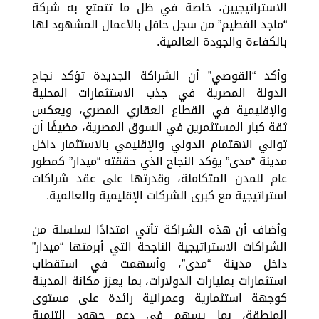
الاستراتيجيين، خاصة في ظل ما تتمتع به شركة
“ماجد الفطيم” من سجل حافل بالأعمال المشهود لها
بالكفاءة والجودة العالمية.
وأكد “القوصي” أن الشراكة الجديدة تؤكد نجاح
الدولة المصرية في جذب الاستثمارات المحلية
والإقليمية في القطاع العقاري المصري، ويعكس
ثقة كبار المستثمرين في السوق المصرية، مضيفًا أن
توالي الاهتمام الدولي والإقليمي بالاستثمار داخل
مدينة “مدى” يؤكد النجاح الذي حققته “ميدار” كمطور
عام للمدن المتكاملة، وقدرتها على عقد شراكات
استراتيجية مع كبرى الشركات الإقليمية والعالمية.
وأضاف أن هذه الشراكة تأتي امتدادًا لسلسلة من
الشراكات الاستراتيجية الناجحة التي أبرمتها “ميدار”
داخل مدينة “مدى”، وأسهمت في استقطاب
استثمارات بمليارات الدولارات، بما يعزز مكانة المدينة
كوجهة استثمارية وعمرانية رائدة على مستوى
المنطقة، بما يسهم في دعم جهود التنمية