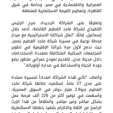
العمرانية والاقتصادية في مصر، وخاصة في شرق
القاهرة، وتعظيم القيمة الاستثمارية للمنطقة.
وتعليقًا على الشراكة الجديدة، صرح الرئيس
التنفيذي لشركة ماجد الفطيم القابضة، أحمد جلال
إسماعيل، قائلًا: “تمثل شراكتنا الاستراتيجية مع ميدار
محطة نوعية في مسيرة شركة ماجد الفطيم بمصر،
حيث ندمج لأول مرة خبراتنا الإقليمية في تطوير
المجتمعات السكنية المتكاملة متعددة الاستخدامات
داخل مدينة مدى، لتقديم نموذج عمراني متطور يضع
جودة الحياة والاستدامة في صدارة أولوياته.”
وأضاف: “تأتي هذه الشراكة امتداداً لمسيرة ممتدة
على مدى 27 عاماً، استثمرت خلالها شركة ماجد
الفطيم نحو2.8 مليار دولار في السوق المصرية،
وأسهمت في توفير أكثر من 226 ألف فرصة عمل
بشكل مباشر وغير مباشر، وانطلاقاً من هذا الإرث
الراسخ من الثقة والالتزام بتنفيذ خططنا الاستثمارية