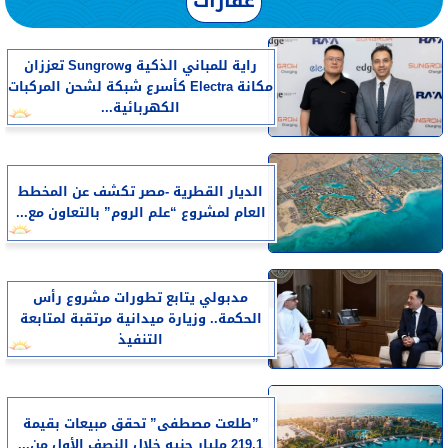
عقارات
راية للمباني الذكية وSungrow تعززان
مكانة Electra كأسرع شبكة لشحن المركبات
الكهربائية...
الديار القطرية -مصر تكشف عن المخطط
العام لمشروع “علم الروم” بالتعاون مع...
مدبولي يتابع تطورات مشروع رأس
الحكمة.. وزيارة ميدانية مرتقبة لمتابعة
التنفيذ
​”طلعت مصطفى” تحقق مبيعات بقيمة
219.1 مليار جنيه خلال النصف الأول من...