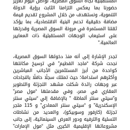
المستقبلية تجاه السوق المصرية، نواصل اليوم تعزيز
حضورنا بما يعكس التزامنا الثابت برؤية الدولة
التنموية، ونستهدف من خلال المشروع تقديم قيمة
مضافة حقيقية تدعم البنية الاقتصادية، بما يؤكد
ثقتنا المستمرة في مرونة السوق المصرية وقدرتها
على استيعاب الوجهات المستقبلية ذات المعايير
العالمية.”
تجدر الإشارة إلى أنه منذ دخولها السوق المصرية،
نجحت شركة “ماجد الفطيم” في ترسيخ مكانتها
كواحدة من أبرز المستثمرين الأجانب المباشرين
وأكثرهم استدامة؛ حيث تمتلك سجلًا حافلًا بالنجاحات
عبر وجهات رائدة شكلت مشهد التجزئة والتطوير
العقاري في مصر، وفي مقدمتها “مول مصر”
و”سيتي سنتر ألماظة ” بالإضافة إلي “سيتي سنتر
الإسكندرية” و “سيتي سنتر المعادي” و 115 متجر
تجزئة (كارفور وسوبيكو)، والعديد من نشاطات
التسلية والترفيه ودور العرض السينمائية، إلى جانب
مشروعاتها الإقليمية الكبرى مثل “مول الإمارات”