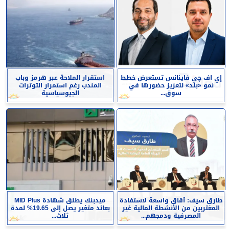
إي اف چي فاينانس تستعرض خطط
استقرار الملاحة عبر هرمز وباب
نمو «بلد» لتعزيز حضورها في
المندب رغم استمرار التوترات
سوق...
الجيوسياسية
طارق سيف: آقاق واسعة لاستفادة
ميدبنك يطلق شهادة MID Plus
المغتربين من الأنشطة المالية غير
بعائد متغير يصل إلى 19.65% لمدة
المصرفية ودمجهم...
ثلاث...