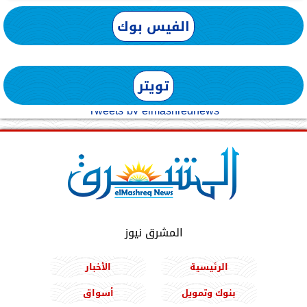
الفيس بوك
تويتر
Tweets by elmashreqnews
المشرق نيوز
الرئيسية
الأخبار
بنوك وتمويل
أسواق