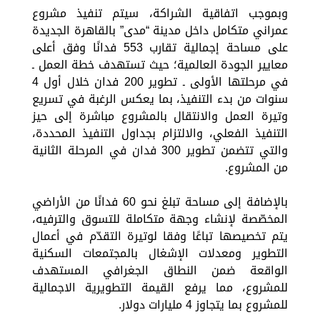
وبموجب اتفاقية الشراكة، سيتم تنفيذ مشروع
عمراني متكامل داخل مدينة “مدى” بالقاهرة الجديدة
على مساحة إجمالية تقارب 553 فدانًا وفق أعلى
معايير الجودة العالمية؛ حيث تستهدف خطة العمل ـ
في مرحلتها الأولى ـ تطوير 200 فدان خلال أول 4
سنوات من بدء التنفيذ، بما يعكس الرغبة في تسريع
وتيرة العمل والانتقال بالمشروع مباشرة إلى حيز
التنفيذ الفعلي، والالتزام بجداول التنفيذ المحددة،
والتي تتضمن تطوير 300 فدان في المرحلة الثانية
من المشروع.
بالإضافة إلى مساحة تبلغ نحو 60 فدانًا من الأراضي
المخصّصة لإنشاء وجهة متكاملة للتسوق والترفيه،
يتم تخصيصها تباعًا وفقا لوتيرة التقدّم في أعمال
التطوير ومعدلات الإشغال بالمجتمعات السكنية
الواقعة ضمن النطاق الجغرافي المستهدف
للمشروع، مما يرفع القيمة التطويرية الاجمالية
للمشروع بما يتجاوز 4 مليارات دولار.