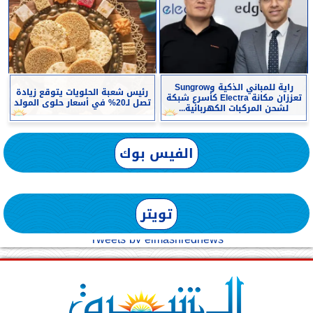
راية للمباني الذكية وSungrow
رئيس شعبة الحلويات يتوقع زيادة
تعززان مكانة Electra كأسرع شبكة
تصل لـ20% في أسعار حلوى المولد
لشحن المركبات الكهربائية...
الفيس بوك
تويتر
Tweets by elmashreqnews