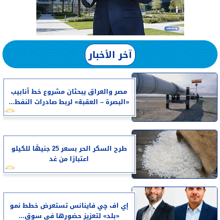
آخر الأخبار
مصر والعراق يبحثان مشروع خط أنابيب
«البصرة – العقبة» لربط صادرات النفط...
طرح السكر الحر بسعر 25 جنيهًا للكيلو
اعتبارًا من غد
إي اف چي فاينانس تستعرض خطط نمو
«بلد» لتعزيز حضورها في سوق...