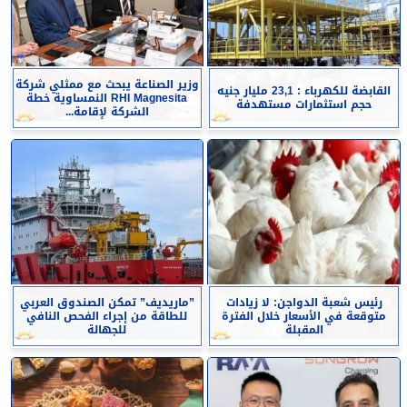
وزير الصناعة يبحث مع ممثلي شركة
القابضة للكهرباء : 23,1 مليار جنيه
RHI Magnesita النمساوية خطة
حجم استثمارات مستهدفة
الشركة لإقامة...
رئيس شعبة الدواجن: لا زيادات
”ماريديف” تمكن الصندوق العربي
متوقعة في الأسعار خلال الفترة
للطاقة من إجراء الفحص النافي
المقبلة
للجهالة