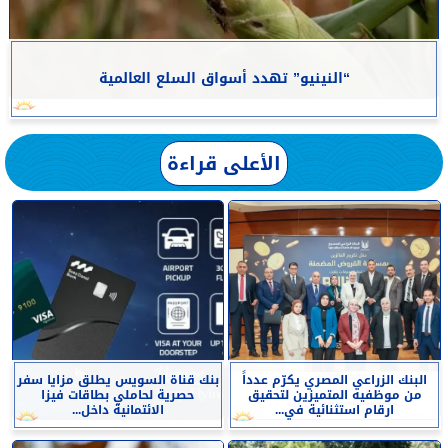
“النينيو” تهدد أسواق السلع العالمية
الأعلى قراءة
البنك الزراعي المصري يكرّم عدداً
بنك قناة السويس يطلق مزايا سفر
من موظفيه المتميزين لتحقيق
حصرية لحاملي بطاقات فيزا
ارقام استثنائية في...
الائتمانية داخل...