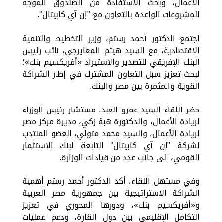
الأعمال، وبحث الاستفادة من الصندوق الموجه
للمشروعات الواعدة بالتعاون مع "إن آي كابيتال".
اجتمع الدكتور أحمد رستم، وزير التخطيط والتنمية
الاقتصادية، مع السيد هيثم المعايرجي، نائب رئيس
البنك الإفريقي للتصدير والاستيراد «أفريكسيم بنك»؛
لبحث تعزيز سبل التعاون المشترك في إطار الشراكة
القوية والمثمرة بين مصر والبنك.
حضر اللقاء السيد عمرو العبد، مستشار رئيس الوزراء
لريادة الأعمال، والدكتورة هبة زكي، مديرة مركز مصر
لريادة الأعمال، والسيد محمد متولي، العضو المنتدب
لشركة "إن آي كابيتال" التابعة لبنك الاستثمار
القومي، إلى جانب عدد من قيادات الوزارة.
وفي مستهل اللقاء، أكد الدكتور أحمد رستم أهمية
الشراكة الاستراتيجية بين جمهورية مصر العربية
و«أفريكسيم بنك»، ودورها المحوري في تعزيز
التكامل الإقليمي بين دول القارة، ودعم عمليات