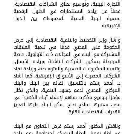
التجارة البينية، وتوسيع نطاق الشراكات الاقتصادية،
فضلاً عن زيادة الاستثمارات في الحلول الرقمية
وتنمية البنية التحتية للمدفوعات بين الدول
الإفريقية.
وأشار وزير التخطيط والتنمية الاقتصادية إلى حرص
الحكومة على المضي قدمًا في تنمية العلاقات
المشتركة مع البنك في المجالات ذات الأولوية، خاصة
المرتبطة بتمكين الشركات الناشئة وريادة الأعمال،
وتنمية المشروعات الصغيرة والمتوسطة، وزيادة نفاذ
الشركات المصرية إلى الأسواق الإفريقية. كما أشاد
د. أحمد رستم بالتنسيق القائم بين البنك والبنك
المركزي المصري لدعم جهود التنمية، والذي تكلل
مؤخرًا بتوقيع مذكرة تفاهم لإنشاء "بنك الذهب" في
مصر، معتبرها نماذج نجاح يمكن البناء عليها لتعزيز
القدرات الاقتصادية للقارة.
وناقش الدكتور أحمد رستم فرص التعاون مع البنك
في إطار تفعيل الإطار التنفيذي لمنظومة دعم ريادة