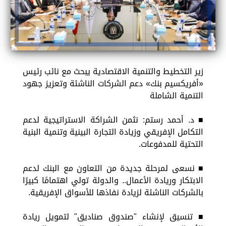
زير التخطيط والتنمية الاقتصادية يبحث مع نائب رئيس
«أفريكسيم بنك» دعم الشركات الناشئة وتعزيز جهود
التنمية الشاملة
■ د. أحمد رستم: نثمن الشراكة الاستراتيجية لدعم
التكامل الإفريقي وزيادة التجارة البينية وتنمية البنية
التحتية للمدفوعات.
■ نسعى لمرحلة جديدة من التعاون مع البنك لدعم
الابتكار وريادة الأعمال.. والدولة تولي اهتمامًا كبيرًا
بالشركات الناشئة لزيادة نفاذها للأسواق الإفريقية.
■ تنسيق لإنشاء "صندوق صناديق" لتمويل ريادة