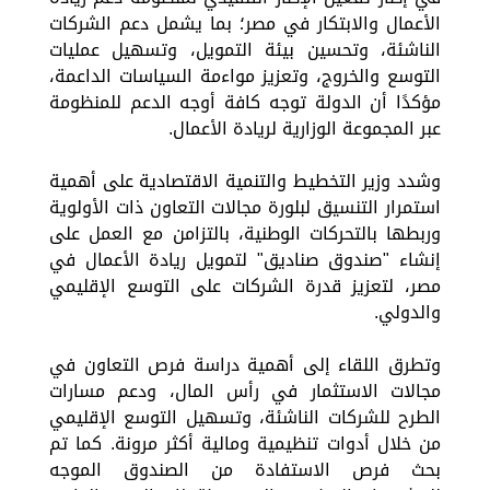
الأعمال والابتكار في مصر؛ بما يشمل دعم الشركات
الناشئة، وتحسين بيئة التمويل، وتسهيل عمليات
التوسع والخروج، وتعزيز مواءمة السياسات الداعمة،
مؤكدًا أن الدولة توجه كافة أوجه الدعم للمنظومة
عبر المجموعة الوزارية لريادة الأعمال.
وشدد وزير التخطيط والتنمية الاقتصادية على أهمية
استمرار التنسيق لبلورة مجالات التعاون ذات الأولوية
وربطها بالتحركات الوطنية، بالتزامن مع العمل على
إنشاء "صندوق صناديق" لتمويل ريادة الأعمال في
مصر، لتعزيز قدرة الشركات على التوسع الإقليمي
والدولي.
وتطرق اللقاء إلى أهمية دراسة فرص التعاون في
مجالات الاستثمار في رأس المال، ودعم مسارات
الطرح للشركات الناشئة، وتسهيل التوسع الإقليمي
من خلال أدوات تنظيمية ومالية أكثر مرونة. كما تم
بحث فرص الاستفادة من الصندوق الموجه