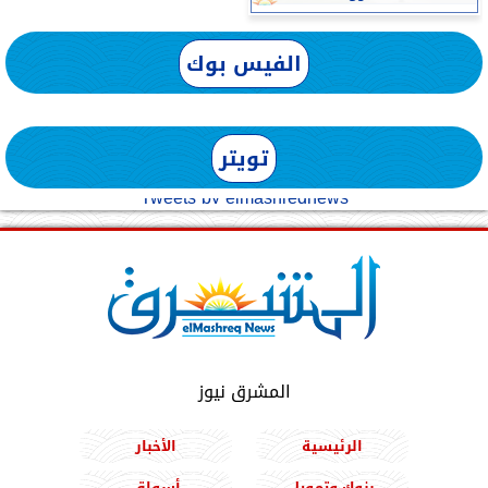
الفيس بوك
تويتر
Tweets by elmashreqnews
المشرق نيوز
الرئيسية
الأخبار
بنوك وتمويل
أسواق