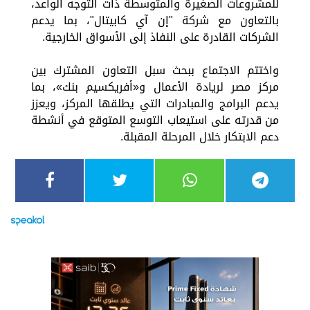
للمشروعات الصغيرة والمتوسطة ذات التوجه الواعد،
بالتعاون مع شركة "إن آي كابيتال"، بما يدعم
الشركات القادرة على النفاذ إلى الأسواق الخارجية.
واختتم الاجتماع ببحث سبل التعاون المشترك بين
مركز مصر لريادة الأعمال و«أفريكسيم بنك»، بما
يدعم البرامج والمبادرات التي يطلقها المركز، ويعزز
من قدرته على استيعاب التوسع المتوقع في أنشطة
دعم الابتكار خلال المرحلة المقبلة.