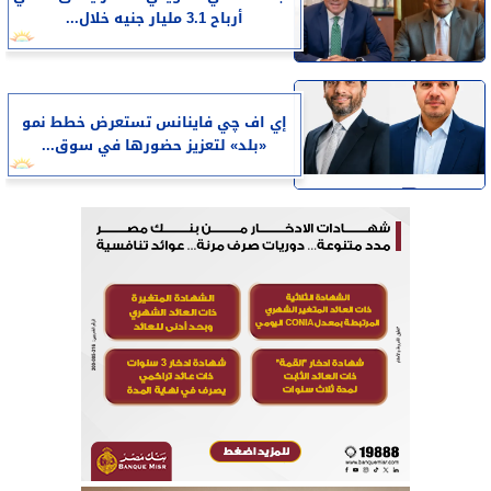
أرباح 3.1 مليار جنيه خلال...
إي اف چي فاينانس تستعرض خطط نمو
«بلد» لتعزيز حضورها في سوق...