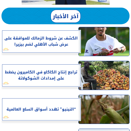
آخر الأخبار
الكشف عن شروط الزمالك للموافقة على
عرض شباب الأهلي لضم بيزيرا
تراجع إنتاج الكاكاو في الكاميرون يضغط
على إمدادات الشوكولاتة
“النينيو” تهدد أسواق السلع العالمية