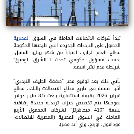
تبدأ شركات الاتصالات العاملة في السوق
المصرية
الحصول على الترددات الجديدة التي طرحتها الحكومة
مطلع العام الجاري، اعتباراً من شهر يوليو المقبل،
بحسب مسؤول حكومي تحدث لـ"الشرق بلومبرغ"
شريطة عدم نشر اسمه.
يأتي ذلك بعد توقيع مصر "صفقة الطيف الترددي"
أكبر صفقة في تاريخ قطاع الاتصالات بالبلاد، مطلع
فبراير 2026 بقيمة استثمارية بلغت 3.5 مليار دولار.
بموجبها يتم تخصيص حيزات ترددية جديدة إضافية
بسعة "410 ميجاهرتز" لشركات المحمول الأربع
العاملة في السوق المصرية (المصرية للاتصالات،
فودافون، أورنج، وإي أند مصر).