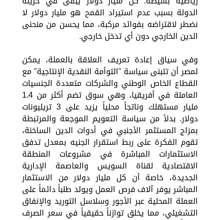
رياضية بسيطة: كل مليار دولار يبقى في خزينة
الدولة بسبب عدم استيراد القمح هو مليار دولار لا
نضطر لاقتراضه بفوائد مركبة، مما يحسن من منحنى
الدين الخارجي دون أي تدخل خارجي.
وفي سياق إعادة تعريف العلاقة بالعملة، يمكن
لمصر أن تتبنى سياسة "التوأمة النقدية الإنتاجية" مع
القطاع الخاص الوطني والشركات متعددة الجنسيات
العاملة في أفريقيا، وهي سوق تضم أكثر من 1.4
مليار مستهلك وناتجاً محلياً يزيد على 3 تريليونات
دولار. بدلاً من سياسة التعويم الموجعة والمرتبطة
بمزاج المستثمر الأجنبي في أدوات الدين الساخنة،
تقوم الفكرة على ربط استقرار الجنيه بمعدل تدفق
الاستثمارات المباشرة في مشروعات المنطقة
الاقتصادية لقناة السويس والعاصمة الإدارية
الجديدة، خاصة أن كل مليار دولار من الاستثمار
المباشر يوفر آلاف فرص العمل ويولد طلباً دائماً على
العملة المحلية عبر الأجور وسلاسل التوريد والإنفاق
التشغيلي، مما يخلق توازناً حقيقياً في سعر الصرف