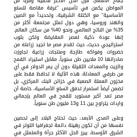
جماح الأسعار، فإن الحل الأكثر فاعلية وقرباً من
المواطن يكمن في تأسيس "غرفة مقاصة للسلع
الأساسية" مع الكتلة الشرقية، وتحديداً مع الصين
والهند وروسيا، وهي دول تمثل مجتمعة أكثر من
35% من الناتج العالمي ونحو 40% من سكان العالم.
إنها عودة ذكية لعصر المقايضة ولكن بثوب
استراتيجي حديث، حيث تقدم مصر ما تجيد زراعته من
خضروات وفواكه طازجة ومنتجات زراعية تجاوزت
صادراتها 10 ملايين طن سنوياً، مقابل استيراد القمح
والزيت والمعدات الثقيلة دون أن يمر الدولار في أي
من طرفي المعادلة. هذه الآلية لا تحافظ فقط على
مخزون العملة الصعبة في خزائن البنك المركزي، بل
تضمن أيضاً استمرار تدفق السلع الأساسية، خاصة أن
مصر تعد أكبر مستورد للقمح في العالم بإجمالي
واردات يتراوح بين 11 و13 مليون طن سنوياً.
وعلى المدى الأبعد، حيث تحتاج البلاد إلى تحصين
نفسها من أن تكون رهينة دائمة لجغرافيا التوتر في
الشرق الأوسط، يبرز الحل الأكثر جرأة والمتمثل في