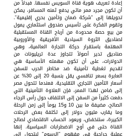
إعادة تعريف هوية قناة السويس نفسها. فبدلاً من
أن تكون مجرد ممر مائي يدفع ثمنه المسافر، يمكن
تحويلها إلى "شركة ضمان وتأمين بحري إقليمية".
وتقوم الفكرة على تأسيس صندوق استثماري يمول
من بيع حصة محدودة من أرباح القناة المستقبلية
لصناديق الثروة السيادية الأفريقية والأوروبية
المهتمة باستقرار حركة التجارة العالمية، وهي
صناديق تدير أصولاً تتجاوز عدة تريليونات من
الدولارات، على أن تكون مهمته الأساسية هي
تقديم تغطية تأمينية ضد مخاطر الحرب للسفن
العابرة بسعر تنافسي يقل بنسبة 20 إلى 30% عن
أسعار التأمين التجاري التقليدية. فعندما تتحول مصر
إلى ضامن لهذا الممر، فإن العلاوة التأمينية التي
دفعت كثيراً من السفن إلى الالتفاف حول رأس الرجاء
الصالح، مضيفة ما بين 10 و15 يوماً إلى زمن الرحلة
وما يقارب مليون دولار إلى تكلفة بعض الرحلات
الكبيرة، ستنخفض، ويعود الحساب الاقتصادي لصالح
القناة حتى في أوج الاضطرابات السياسية. إنها
عملية جراحية في مفهوم "الرسوم" ليتحول إلى