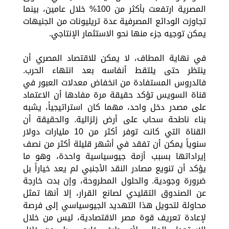
المصرية ارتفعت بأكثر من 100% خلال عامين، بينما
تجاوزت الودائع المصرفية عدة تريليونات من الجنيهات
يمكن توجيه جزء منها نحو الاستثمار الإنتاجي.
في نهاية المطاف، لا يمكن للاقتصاد المصري أن
ينتظر حتى يلتقط أنفاسه بعد انتهاء الحرب.
فالدروس المستفادة من انخفاض معدلات العبور في
قناة السويس تؤكد حقيقة مرة مفادها أن الاعتماد
على مصدر دخل واحد، مهما كان استراتيجياً، يشبه
بناء ناطحة سحاب على أرض زلزالية. والحقيقة أن
القناة التي كانت توفر أكثر من 10 مليارات دولار
سنوياً يمكن أن تفقد في أشهر قليلة أكثر من نصف
إيراداتها بسبب أزمة جيوسياسية واحدة، وهو ما
يؤكد أن تنويع مصادر النقد الأجنبي لم يعد خياراً بل
ضرورة وجودية. والحلول المطروحة، وإن بدت خارجة
عن الصندوق التقليدي لصانع القرار، إلا أنها تمثل
محاولة لتحويل هذا التهديد الجيوسياسي إلى فرصة
لإعادة تعريف قوة مصر الاقتصادية، ليس من خلال