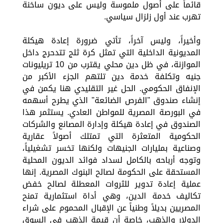
قائماً على أصول ملموسة وليس على ديون ساخنة
تهرب عند أول زلزال سياسي.
وأخيراً، وليس آخراً، تأتي ضرورة إعادة هيكلة
المديونية الداخلية التي تمثل كرة ثلج تتدحرج داخل
الموازنة، في ظل دين محلي يقترب من 10 تريليونات
جنيه وتكلفة خدمة دين تلتهم الجزء الأكبر من
الإنفاق الحكومي. الحل غير التقليدي هنا يكمن في
إنشاء صندوق "الفرص الضائعة" الذي يطرح أسهمه
في البورصة المصرية للمواطن العادي. يستثمر هذا
الصندوق في إعادة هيكلة وإدارة المصانع والشركات
الحكومية المتعثرة التي تمتلك أصولاً عقارية
وصناعية بمليارات الجنيهات ولكنها تخسر تشغيلياً،
وتوجه أرباحه بالكامل لسداد فوائد الديون المحلية
المستحقة على الحكومة لصالح البنوك المصرية. إنها
عملية إعادة تدوير للثروات المعطلة لصالح خفض
تكاليف خدمة الدين، وهي أداة استثمارية تمنح
المصريين بديلاً وطنياً عن الإقبال المحموم على شراء
الدولار والذهب، خاصة أن قيمة الذهب في السوق