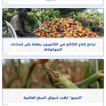
تراجع إنتاج الكاكاو في الكاميرون يضغط على إمدادات
الشوكولاتة
“النينيو” تهدد أسواق السلع العالمية