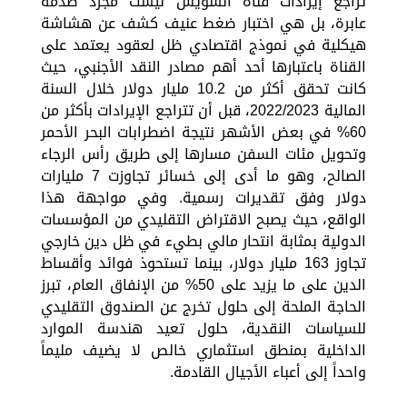
تراجع إيرادات قناة السويس ليست مجرد صدمة
عابرة، بل هي اختبار ضغط عنيف كشف عن هشاشة
هيكلية في نموذج اقتصادي ظل لعقود يعتمد على
القناة باعتبارها أحد أهم مصادر النقد الأجنبي، حيث
كانت تحقق أكثر من 10.2 مليار دولار خلال السنة
المالية 2022/2023، قبل أن تتراجع الإيرادات بأكثر من
60% في بعض الأشهر نتيجة اضطرابات البحر الأحمر
وتحويل مئات السفن مسارها إلى طريق رأس الرجاء
الصالح، وهو ما أدى إلى خسائر تجاوزت 7 مليارات
دولار وفق تقديرات رسمية. وفي مواجهة هذا
الواقع، حيث يصبح الاقتراض التقليدي من المؤسسات
الدولية بمثابة انتحار مالي بطيء في ظل دين خارجي
تجاوز 163 مليار دولار، بينما تستحوذ فوائد وأقساط
الدين على ما يزيد على 50% من الإنفاق العام، تبرز
الحاجة الملحة إلى حلول تخرج عن الصندوق التقليدي
للسياسات النقدية، حلول تعيد هندسة الموارد
الداخلية بمنطق استثماري خالص لا يضيف مليماً
واحداً إلى أعباء الأجيال القادمة.