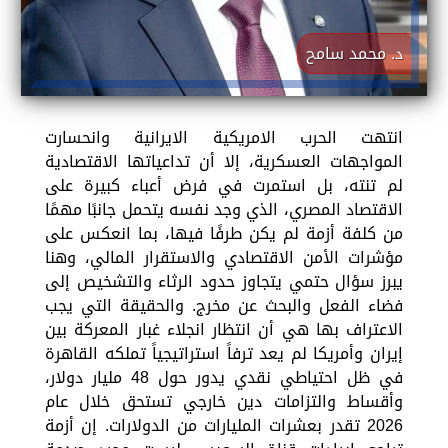
د. محمد سامح
انتهت الحرب الامريكية الايرانية وانحسارت
المواجهات العسكرية، إلا أن تداعياتها الاقتصادية
لم تنته، بل استمرت في فرض أعباء كبيرة على
الاقتصاد المصري، الذي وجد نفسه يتحمل جانبًا مهمًا
من كلفة أزمة لم يكن طرفًا فيها، بما انعكس على
مؤشرات الأمن الاقتصادي والاستقرار المالي، وهنا
يبرز سؤال حتمي يتجاوز حدود الرثاء والتشخيص إلى
فضاء الفعل والبحث عن مخرج. والحقيقة التي يجب
الاعتراف بها هي أن انتظار انجلاء غبار المعركة بين
إيران وأمريكا لم يعد ترفاً استراتيجياً تملكه القاهرة
في ظل احتياطي نقدي يدور حول 48 مليار دولار،
وأقساط والتزامات دين خارجي تستحق خلال عام
2026 تقدر بعشرات المليارات من الدولارات. إن أزمة