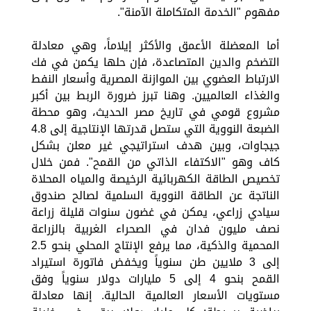
مفهوم "الخدمة المتكاملة الآمنة".
أما المعضلة الأعمق والأكثر إيلاماً، وهي معادلة
التضخم والدين المتصاعدة، فإن حلها يكمن في فك
الارتباط العضوي بين الموازنة المصرية وأسعار النفط
والغذاء العالميين. وهنا تبرز ضرورة الربط بين أكبر
مشروع قومي في تاريخ مصر الحديث، وهو محطة
الضبعة النووية التي ستصل قدرتها الإنتاجية إلى 4.8
جيجاوات، وبين هدف استراتيجي غير معلن بشكل
كاف وهو "الاكتفاء الذاتي من القمح". فمن خلال
تخصيص الطاقة الكهربائية الرخيصة والمياه المحلاة
الناتجة عن الطاقة النووية السلمية لصالح صندوق
سيادي زراعي، يمكن في غضون سنوات قليلة زراعة
نصف مليون فدان في الصحراء الغربية بالزراعة
المحمية والذكية، مما يرفع الإنتاج المحلي بنحو 2.5
إلى 3 ملايين طن سنوياً ويخفض فاتورة استيراد
القمح بنحو 4 إلى 5 مليارات دولار سنوياً وفق
مستويات الأسعار العالمية الحالية. إنها معادلة