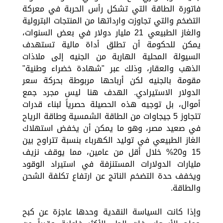
فاتورة الطاقة التي تشكل رأس الحربة في معركة
التضخم والتي تجاوزت وارداتها من المنتجات البترولية
والغاز الطبيعي 21 مليار دولار في بعض السنوات،
يمكن للحكومة أن تطلق أداة مالية تستهدف
السيولة المحلية الهاربة من الجنيه إلى ملاذات
الذهب والعقار، وذلك عبر "شهادة خضراء وطنية"
مقومة بالجنيه لكن أرباحها مربوطة بحركة سعر
الدولار الاستيرادي. الهدف هنا ليس مجرد جمع
أموال، بل توجيه هذه الحصيلة حصرياً لبناء قدرات
تتجاوز 5 جيجاوات من الطاقة الشمسية وطاقة الرياح
في صعيد مصر، وهو ما يمكن أن يخفض استهلاك
الغاز الطبيعي في توليد الكهرباء بنسبة تتراوح بين
15 و20% خلال أقل من عامين، مما يوقف نزيف
مليارات الدولارات المستنزفة في استيراد الوقود
ويخفف حدة التضخم الناتج عن ارتفاع تكلفة الشحن
والطاقة.
وإذا كانت السياسة النقدية وحدها عاجزة عن كبح