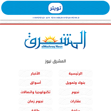
تويتر
Tweets by elmashreqnews
المشرق نيوز
الرئيسية
الأخبار
بنوك وتمويل
أسواق
نجوم
تكنولوجيا واتصالات
عقارات
نجوم زمان
رياضة
طاقة