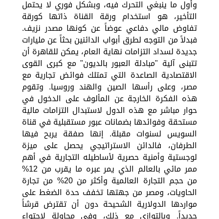
وأول ما ينبغي التحرك فيه، وبشكل فوري لا يحتمل
التأخير، هو استخدام ورقة القناة ذاتها كورقة
تفاوض مالي دفاعي عوضاً عن كونها مصدر نزيف.
فبدلاً من التوجه لطرق أبواب الدائنين بحثاً عن مليارات
جديدة لسداد التزامات نهاية العام، يمكن للقاهرة أن
تتبنى آلية "مبادلة العبور بالديون" مع كبرى القوى
الاقتصادية الصاعدة التي تمتلك فوائض تجارية مع
مصر، وعلى رأسها الصين والهند وروسيا. وتقوم
هذه الفكرة الخارجة عن المألوف على الدخول في
حوار مباشر مع هذه الدول لاستبدال التزامات مالية
مستحقة وفوائدها بضمانات عبور مستقبلية في قناة
السويس لسنوات مقبلة. إنها صفقة يربح فيها
الطرفان، فالدائن الاستراتيجي يحصل على ميزة
لوجستية وأمنية حصرية لأساطيله التجارية في أهم
ممر مائي بالعالم الذي يمر عبره ما يقرب من 12%
من حجم التجارة العالمية وأكثر من 20% من تجارة
الحاويات، ومصر من جهتها تخفف حدة الضغط على
مواردها الدولارية الشحيحة دون أن تقترض قرشاً
جديداً. وبالتوازي مع ذلك، وفي محاولة لاحتواء