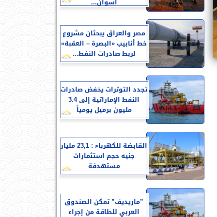
أسوان...
مصر والعراق يبحثان مشروع
خط أنابيب «البصرة – العقبة»
لربط صادرات النفط...
تجدد التوترات يخفض صادرات
النفط الإماراتية إلى 3.4
مليون برميل يومياً
القابضة للكهرباء : 23,1 مليار
جنيه حجم استثمارات
مستهدفة
”ماريديف” تمكن الصندوق
العربي للطاقة من إجراء