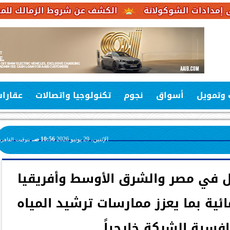
اتة
الكشف عن شروط الزمالك للموافقة على عرض شبا
 وتمويل
أسواق
نجوم
تكنولوجيا واتصالات
عقارا
الإثنين، 29 يونيو 2026
10:56 صـ
بتوقيت القاهرة
ل في مصر والشرق الأوسط وأفريقيا
ئية بما يعزز ممارسات ترشيد المياه
فسية الشركة خارجياً