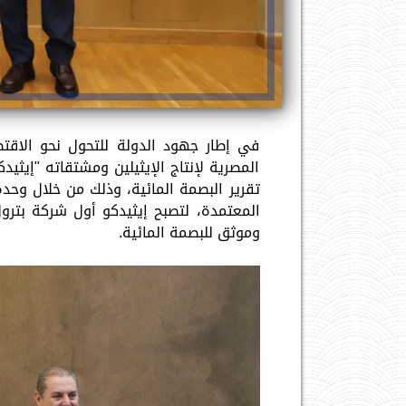
في إطار جهود الدولة للتحول نحو الاقتص
المصرية لإنتاج الإيثيلين ومشتقاته "إيثيد
تقرير البصمة المائية، وذلك من خلال وحدة
المعتمدة، لتصبح إيثيدكو أول شركة بتر
وموثق للبصمة المائية.