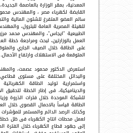
المعدنية، بمقر الوزارة بالعاصمة الجديد
القابضة لكهرباء مصر ، والمهندس محمود
سالم العضو المتفرغ للشئون المالية والتج
للهيئة المصرية العامة للبترول، والمهند
الطبيعية "ايجاس"، والمهندس محمد مرزو
العمل بالوزارتين، لبحث ومراجعة خطة العم
المتوقعة فى الاستهلاك وارتفاع الأحمال.
استعرض الدكتور محمود عصمت، والمهندس
والبدائل المختلفة على مستوى قطاعي ال
واستمرارية توليد الطاقة الكهربائية
والديناميكية، فى إطار الخطة لتحقيق الا
للشبكة الموحدة خلال فترات الذروة وزيا
الطاقة قياساً بالاحمال القصوى خلال الع
وكذلك الرصد الدائم والمستمر للمؤشرات ا
لعمل محطات انتاج الكهرباء فى ظل خطة الد
إلى جهود قطاع الكهرباء خلال الفترة ال