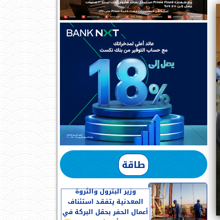
طاقة
وزير البترول والثروة
المعدنية يتفقد استئناف
أعمال الحفر بحقل البركة في