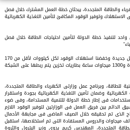
كهرباء والطاقة المتجددة، يبحثان خطة العمل المشترك خلال فصل
 الاستهلاك وتوفير الوقود المكافئ لتأمين التغذية الكهربائية
حد لتنفيذ خطة الدولة لتأمين احتياجات الطاقة خلال فصل
ء"
الدكتور محمود عصمت: طبقنا أنماط تشغيل جديدة وخفضنا استهلاك الوقود لكل كيلووات لأقل من 170
جرام.. و2200 ميجاوات من الطاقة المتجددة و1300 ميجاوات ساعة بطاريات تخزين يتم ربطها على الشبكة
ة للطاقة، وبرنامج عمل وزارتى الكهرباء والطاقة المتجددة،
ة الكهربائية وضمان تأمين التغذية الكهربائية بجودة واستقرار
ستخدامات فى إطار خطة الدولة للتنمية المستدامة، وفى ضوء
ق الدائم بين فريق العمل فى الوزارتين لتوفير الوقود اللازم
نجاح الذى تم تحقيقه خلال الصيف الماضى فى مجابهة الأحمال
كهربائية غير المسبوقة والتى بلغت 40 ألف ميجاوات والدروس المستفادة التى تم استخلاصها، استقبل
طاقة المتجددة، المهندس كريم بدوى وزير البترول والثروة