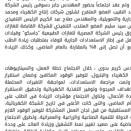
ة، وتم عقد اجتماعاً بحضور المهندس جابر دسوقى رئيس الشركة
 النقيب العضو المتفرع لشئون شركات إنتاج الكهرباء ومحمد
ارية والتمويلية، والمهندس صلاح عبد الكريم الرئيس التنفيذي
س سيد سليم العضو المنتدب التنفيذي للشركة القابضة للغازات
ق رئيس الشركة المصرية للغازات الطبيعية "جاسكو" وقيادات
ل فى إطار الاستعدادات الجارية للوفاء بمتطلبات زيادة الطلب
على الطاقة خلال الصيف الجاري والمتوقع أن تصل إلى 8% بالمقارنة بالعام الماضى، وكذلك الزيادة
 كريم بدوى ، خلال الاجتماع خطة العمل، والسيناريوهات
كهرباء والبترول، لتوفير الوقود المكافئ وضمان استقرار
 وتمت مراجعة الاستعدادات، لمواجهة التغيرات المحتملة
هداف المرجوة وتوفير التغذية الكهربائية وتحقيق الاستقرار
دة الأحمال، وتناول الاجتماع مؤشرات الزيادة فى الطلب على
ام الماضى، والتى كانت الأعلى فى تاريخ الشبكة الكهربائية،
لمستقبلية من قبل لجان العمل المشتركة لتوفير الوقود اللازم
ولة للتنمية الصناعية والزراعية والعمرانية، وتطرق الاجتماع
ماضية على صعيد تغيير نمط التشغيل وزيادة العائد على وحدة