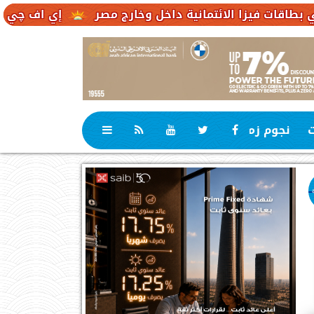
 الائتمانية داخل وخارج مصر
إي اف چي فاينانس تست
ت
نجوم زمان
رياضة