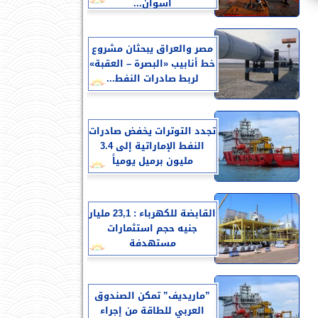
أسوان...
مصر والعراق يبحثان مشروع
خط أنابيب «البصرة – العقبة»
لربط صادرات النفط...
تجدد التوترات يخفض صادرات
النفط الإماراتية إلى 3.4
مليون برميل يومياً
القابضة للكهرباء : 23,1 مليار
جنيه حجم استثمارات
مستهدفة
”ماريديف” تمكن الصندوق
العربي للطاقة من إجراء