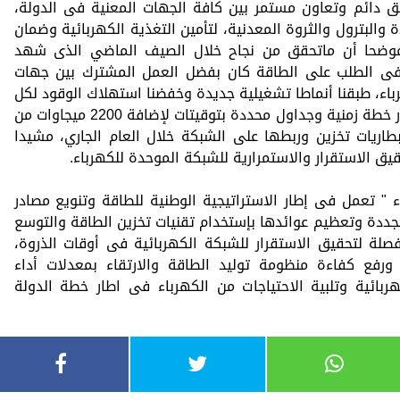
 دائم وتعاون مستمر بين كافة الجهات المعنية فى الدولة،
 والبترول والثروة المعدنية، لتأمين التغذية الكهربائية وضمان
ي، موضحا أن ماتحقق من نجاح خلال الصيف الماضي الذى شهد
ة فى الطلب على الطاقة كان بفضل العمل المشترك بين جهات
رباء، طبقنا أنماطا تشغيلية جديدة وخفضنا استهلاك الوقود لكل
كيلوات لأقل من 170 جرام، ونعمل فى اطار خطة زمنية وجداول محددة بتوقيتات لإضافة 2200 ميجاوات من
1 ميجاوات ساعة بطاريات تخزين وربطها على الشبكة خلال العام الجاري، مشيدا
قيق الاستقرار والاستمرارية للشبكة الموحدة للكهرباء.
" تعمل فى إطار الاستراتيجية الوطنية للطاقة وتنويع مصادر
متجددة وتعظيم عوائدها بإستخدام تقنيات تخزين الطاقة والتوسع
صلة لتحقيق الاستقرار للشبكة الكهربائية فى أوقات الذروة،
 ورفع كفاءة منظومة توليد الطاقة والارتقاء بمعدلات أداء
ربائية وتلبية الاحتياجات من الكهرباء فى اطار خطة الدولة