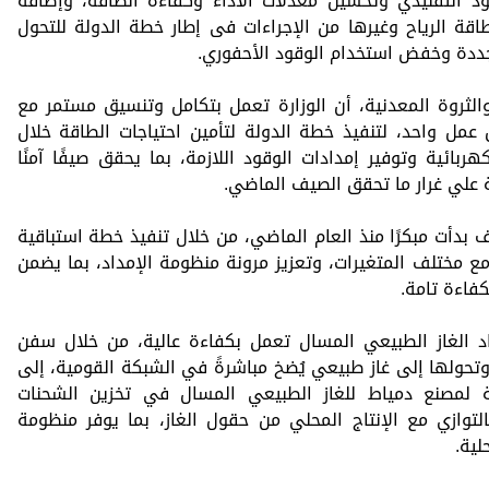
 التقليدي وتحسين معدلات الاداء وكفاءة الطاقة، وإضافة
قة الرياح وغيرها من الإجراءات فى إطار خطة الدولة للتحول
تجددة وخفض استخدام الوقود الأحفوري.
الثروة المعدنية، أن الوزارة تعمل بتكامل وتنسيق مستمر مع
 عمل واحد، لتنفيذ خطة الدولة لتأمين احتياجات الطاقة خلال
ائية وتوفير إمدادات الوقود اللازمة، بما يحقق صيفًا آمنًا
ة علي غرار ما تحقق الصيف الماضي.
 بدأت مبكرًا منذ العام الماضي، من خلال تنفيذ خطة استباقية
ع مختلف المتغيرات، وتعزيز مرونة منظومة الإمداد، بما يضمن
كفاءة تامة.
اد الغاز الطبيعي المسال تعمل بكفاءة عالية، من خلال سفن
وتحولها إلى غاز طبيعي يُضخ مباشرةً في الشبكة القومية، إلى
ية لمصنع دمياط للغاز الطبيعي المسال في تخزين الشحنات
التوازي مع الإنتاج المحلي من حقول الغاز، بما يوفر منظومة
لية.