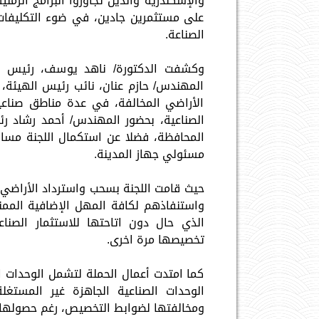
والإسكندرية والذين تجاوزوا البرامج الزم
على مستثمرين جادين، في ضوء التكليفات 
الصناعة.
وكشفت الدكتورة/ ناهد يوسف، رئيس الهي
المهندس/ حازم عنان، نائب رئيس الهيئة
الأراضي المخالفة، في عدة مناطق صناعي
الصناعية، بحضور المهندس/ أحمد رشاد ر
المحافظة، فضلا عن استكمال اللجنة مسار 
مسئولي جهاز المدينة.
حيث قامت اللجنة بسحب واسترداد الأراضي 
واستنفاذهم لكافة المهل الإضافية الممنو
الذي حال دون اتاحتها للاستثمار الصن
تخصيصها مرة اخرى.
كما امتدت أعمال الحملة لتشمل الوحدات ا
ومخالفتها لضوابط التخصيص، رغم حصولها ع