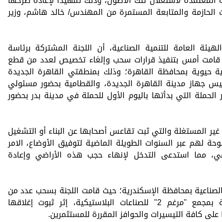
نية المعتمدة لاستغلال تلك الأصول، وذلك تمهيدا لإعادة طرحها
الحازمة والمتابعة المستمرة من المهندس/ خالد هاشم، وزير
ئة العامة للتنمية الصناعية، أن اللجنة المشتركة برئاسة
، قامت أمس بتنفيذ قرارات سحب وإلغاء تخصيص لعدد من قطع
ة حيوية بمحافظة القاهرة؛ وذلك بمنطقتي القاهرة الجديدة
ئيس جهاز مدينة القاهرة الجديدة، والقطامية بحضور مسئولي
الحملة التي بدأتها باليوم الأول للحملة في مدينة بدر بحضور
غير المستغلة والتي ثبت تقاعس أصحابها عن البناء أو التشغيل
حة لهم عبر السنوات الطويلة الماضية لتوفيق الأوضاع، الامر
اعي، مما استدعى التدخل لإنهاء حجب هذه الأراضي وإعادة
لصناعية بمحافظة الإسكندرية؛ حيث قامت اللجنة بسحب عدد من
الوحدات الصناعية الجاهزة غير المستغلة بمجمع "مرغم 2" للصناعات البلاستيكية، إثر ثبوت إغلاقها
لى كافة التيسيرات والحوافز المقررة للمستثمرين.