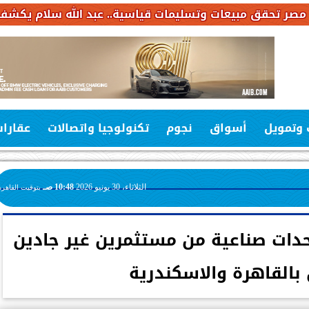
سليمات قياسية.. عبد الله سلام يكشف خطة استثمارات بـ6.4 مليار جنيه خلال
 وتمويل
أسواق
نجوم
تكنولوجيا واتصالات
عقارا
الثلاثاء، 30 يونيو 2026
10:48 صـ
بتوقيت القاهرة
حدات صناعية من مستثمرين غير جادين