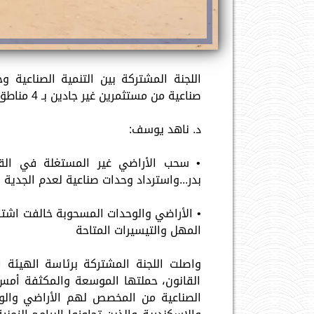
اللجنة المشتركة بين التنمية الصناعية 
صناعية من مستثمرين غير جادين بـ 4 مناطق بالقاهرة والاسكندرية
د. ناهد يوسف:
• سحب الأراضي غير المستغلة في القا
بدر...واسترداد وحدات صناعية لعدم الجدية بمجمع "مرغ
• الأراضي والوحدات المسحوبة خالفت اشتر
المهل والتيسيرات المتاحة
واصلت اللجنة المشتركة برئاسة الهيئة ال
القانون، حملتها الموسعة والمكثفة أمس ا