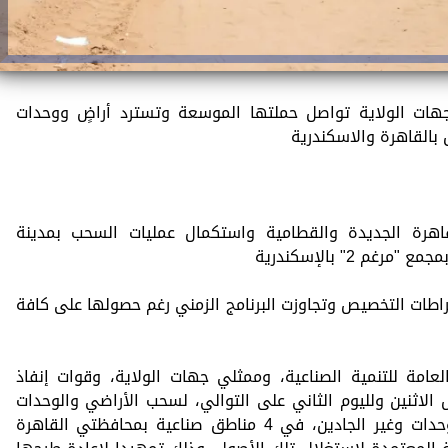
وجهات الولاية تواصل حملتها الموسعة وتسترد أراضٍ ووحدات
هرة الجديدة والقطامية واستكمال عمليات السحب بمدينة
م 2" بالإسكندرية
اطات التخصيص وتجاوزت البرنامج الزمني رغم حصولها على كافة
عامة للتنمية الصناعية، وممثلي جهات الولاية، وقوات إنفاذ
لاثنين ولليوم الثاني على التوالي، لسحب الأراضي والوحدات
الصناعية من المخصص لهم الأراضي والوحدات وغير الجادين، في 4 مناطق صناعية بمحافظتي القاهرة