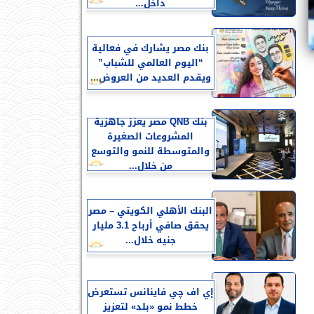
داخل...
بنك مصر يشارك في فعالية
“اليوم العالمي للشباب”
ويقدم العديد من العروض...
بنك QNB مصر يعزز جاهزية
المشروعات الصغيرة
والمتوسطة للنمو والتوسع
من خلال...
البنك الأهلي الكويتي – مصر
يحقق صافي أرباح 3.1 مليار
جنيه خلال...
إي اف چي فاينانس تستعرض
خطط نمو «بلد» لتعزيز