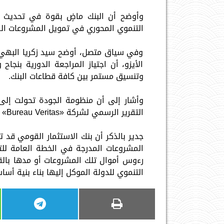
وأوضح أن البنك ماضٍ بقوة في تحديث أن
التنموي المحوري في تمويل المشروعات الق
وفي سياق متصل، أوضح سيد زكريا البهي، 
الأيزو، أن اجتياز المراجعة الدورية بنج
وتنسيق مستمر بين كافة قطاعات البنك.
وأشار إلى أن منظومة الجودة تحولت إلى
التقرير الرسمي لشركة «Bureau Veritas» والذي يعكس مستوى النضج المؤسسي الفائق للبنك.
المشروعات المدرجة في الخطة العامة للتن
رءوس أموال تلك المشروعات أو مدها بالقرو
التنموي للدولة الموكل إليها بناء بنية أ