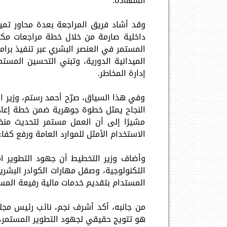
الشهادة.
وقد أشاد فريق المراجعة بعدة محاور تميز
داخلية صارمة من خلال خطة مراجعات مكثفة
المستمر في العنصر البشري عبر تنفيذ برامج
الميدانية الدورية، وتبني التحسين المس
إدارة المخاطر.
وفي هذا السياق، صرّح أحمد رستم، وزير ال
النجاح يمثل خطوة جوهرية ضمن خطة إعادة ه
مشيرًا إلى أن العمل مستمر لتحديث منظ
الاستخدام الأمثل للموارد العامة ورفع كفاء
وأضاف وزير التخطيط أن جهود التطوير ا
التكنولوجية، وصقل مهارات الكوادر البشري
المستدام بتقديم خدمات مالية رفيعة المس
من جانبه، أكد أشرف نجم، نائب رئيس مجلس
هو تتويج حقيقي لجهود التطوير المستمر، و