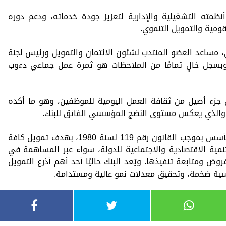
ظمته التشغيلية والإدارية لتعزيز جودة خدماته، ودعم دوره
ومية والتمويل التنموي.
مساعد العضو المنتدب لشئون الائتمان والتمويل ورئيس لجنة
اح وبسجل خالٍ تمامًا من الملاحظات هو ثمرة عمل جماعي دءوب
 جزء أصيل من ثقافة العمل اليومية للموظفين، وهو ما أكده
جدير بالذكر أن بنك الاستثمار القومي قد تأسس بموجب القانون رقم 119 لسنة 1980، بهدف تمويل كافة
مية الاقتصادية والاجتماعية للدولة، سواء عبر المساهمة في
ض ومتابعة تنفيذها. ويُعد البنك حاليًا أحد أهم أذرع التمويل
ساسية ضخمة، وتحقيق معدلات نمو عالية ومستدامة.