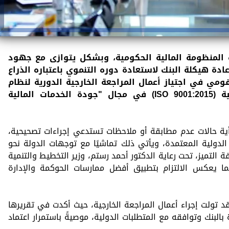
لمنظومة المالية الحكومية، وبشكل يتوازى مع جهود
عادة هيكلة البنك لاستعادة دوره التنموي باعتباره الذراع
قومي في اجتياز أعمال المراجعة الخارجية الدورية لنظام
إدارة الجودة وفق المواصفة الدولية (ISO 9001:2015) في مجال "جودة الخدمات المالية
أية حالات عدم مطابقة أو ملاحظات تستدعي إجراءات تصحيحية،
 الدولية المعتمدة، ويأتي ذلك تماشيًا مع توجهات الدولة نحو
التميز، تحت رعاية الدكتور أحمد رستم، وزير التخطيط والتنمية
ما يعكس الالتزام بتطبيق أفضل ممارسات الحوكمة والإدارة
Bureau Veri» العالمية قد تولت إجراء أعمال المراجعة الخارجية، حيث أكدت في تقريرها
بالبنك وتوافقه مع المتطلبات الدولية، موصيةً باستمرار اعتماد