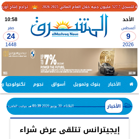
تراجع إنتاج أوروبا والتوترات 
الأحد
10:58
أغسطس
صفر
24
9
1448
2026
الأخبار
بنوك وتمويل
أسواق
نجوم
تكنولوجيا وا
الأخبار
الثلاثاء، 30 يونيو 2026
01:39 مـ
بتوقيت القاهرة
إيجيترانس تتلقى عرض شراء