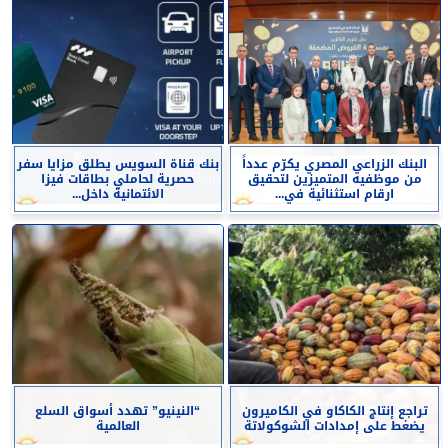
البنك الزراعي المصري يكرّم عدداً
بنك قناة السويس يطلق مزايا سفر
من موظفيه المتميزين لتحقيق
حصرية لحاملي بطاقات فيزا
ارقام استثنائية في...
الائتمانية داخل...
تراجع إنتاج الكاكاو في الكاميرون
“النينيو” تهدد أسواق السلع
يضغط على إمدادات الشوكولاتة
العالمية