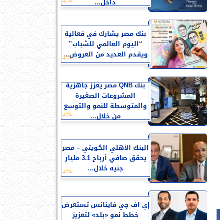
داخل...
بنك مصر يشارك في فعالية
“اليوم العالمي للشباب”
ويقدم العديد من العروض...
بنك QNB مصر يعزز جاهزية
المشروعات الصغيرة
والمتوسطة للنمو والتوسع
من خلال...
البنك الأهلي الكويتي – مصر
يحقق صافي أرباح 3.1 مليار
جنيه خلال...
إي اف چي فاينانس تستعرض
خطط نمو «بلد» لتعزيز