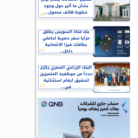
بشأن ما أثير حول وجود
خطوط هاتف محمول...
بنك قناة السويس يطلق
مزايا سفر حصرية لحاملي
بطاقات فيزا الائتمانية
داخل...
البنك الزراعي المصري يكرّم
عدداً من موظفيه المتميزين
لتحقيق ارقام استثنائية
في...