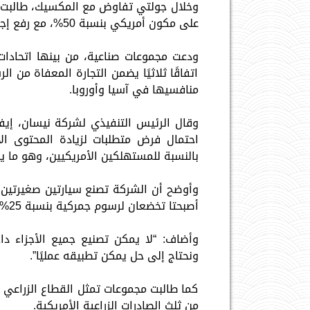
وخلال جولتي تفاوض مع المكسيك، طالبت إد
على مكون أمريكي بنسبة 50%، مع رفع إجمالي المحتوى الإقليمي إلى 82%.
ودعت مجموعات صناعية، من بينها اتحادات 
اتفاقًا ثلاثيًا يضمن التجارة المعفاة من ا
منافسيها في آسيا وأوروبا.
وقال الرئيس التنفيذي لشركة نيسان، إيفا
احتمال فرض متطلبات لزيادة المحتوى ال
بالنسبة للمستهلكين الأمريكيين، وهو ما ينب
وأوضح أن الشركة تصنع سيارتين صغيرتين 
أصبحتا تخضعان لرسوم جمركية بنسبة 25%، إلا أنهما لا تزالان تحققان أرباحًا.
وأضاف: “لا يمكن تصنيع جميع الأجزاء دا
ونحتاج إلى حل يمكن تطبيقه عمليًا”.
كما طالبت مجموعات تمثل القطاع الزراعي با
من ثلث الصادرات الزراعية الأمريكية.