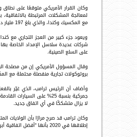
وكان القرار الأمريكي متوقعًا على نطاق و
لمعالجة المشكلات المرتبطة بالاتفاقية، 
مع المكسيك وكندا، والذي بلغ 197 مليار دولار مع المكسيك و48.3 مليار دولار مع كندا خلال 2025.
ويعود جزء كبير من العجز التجاري مع كندا
شركات عديدة سلاسل الإمداد الخاصة بها ب
على السلع الصينية.
وقال المسؤول الأمريكي إن من مصلحة الو
بروتوكولات تجارية منفصلة محتملة مع المكسي
وأضاف أن الرئيس ترامب، الذي غيّر بالفع
لا يزال متشككًا في أي اتفاق جديد.
وكان ترامب قد صرح مرارًا بأن الولايات ا
إطلاقها في 2020 بأنها “أفضل اتفاقية أبرمناها على الإطلاق”.