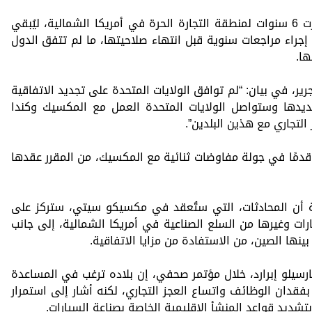
وجاء القرار، الذي أُعلن بعد مراجعة استمرت 6 سنوات لمنطقة التجارة الحرة في أمريكا الشمالية، ليُبقي
 10 سنوات أخرى مع إجراء مراجعات سنوية قبل انتهاء صلاحيتها، ما لم تتفق الدول
ها.
ر، في بيان: “لم توافق الولايات المتحدة على تجديد الاتفاقية
جديدها وستواصل الولايات المتحدة العمل مع المكسيك وكندا
التجاري مع هذين البلدين”.
دمًا في جولة مفاوضات ثنائية مع المكسيك، من المقرر عقدها
ة أن المحادثات، التي ستُعقد في مكسيكو سيتي، ستركز على
رات وغيرها من السلع الصناعية في أمريكا الشمالية، إلى جانب
ينها الصين، من الاستفادة من مزايا الاتفاقية.
ارسيلو إبرارد، خلال مؤتمر صحفي، إن بلاده ترغب في المساعدة
فقدان الوظائف واتساع العجز التجاري، لكنه أشار إلى استمرار
تشديد قواعد المنشأ الإقليمية الخاصة بصناعة السيارات.